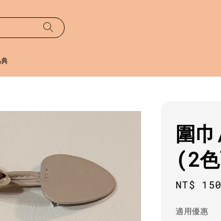
易典
圍巾
(2
Regula
NT$ 15
price
適用優惠