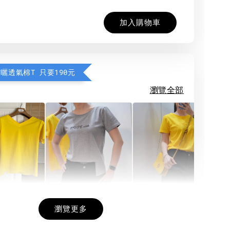
加入購物車
防曬透氣棉T 只要190元
瀏覽全部
希望相隨雙面T
每日一笑雙面T
面T (3色
瀏覽更多