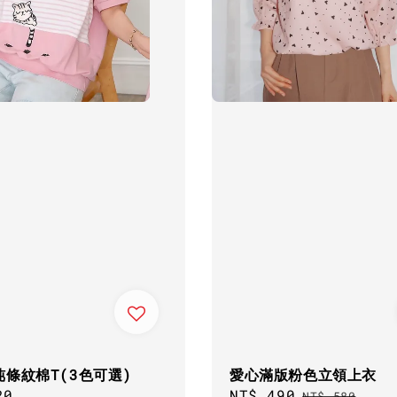
盹條紋棉T(3色可選)
愛心滿版粉色立領上衣
ar
20
Sale
NT$ 490
Regular
NT$ 580