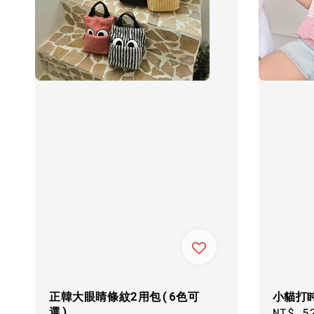
正韓大眼睛條紋2用包(6色可
小貓打
選)
Regul
NT$ 5