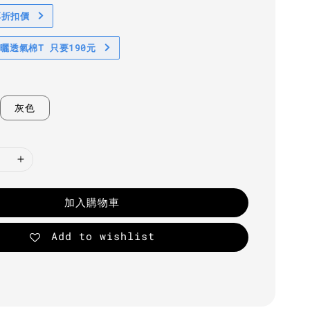
享折扣價
防曬透氣棉T 只要190元
灰色
加入購物車
Add to wishlist