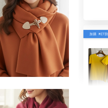
加購 MIT
素色雙
可選)