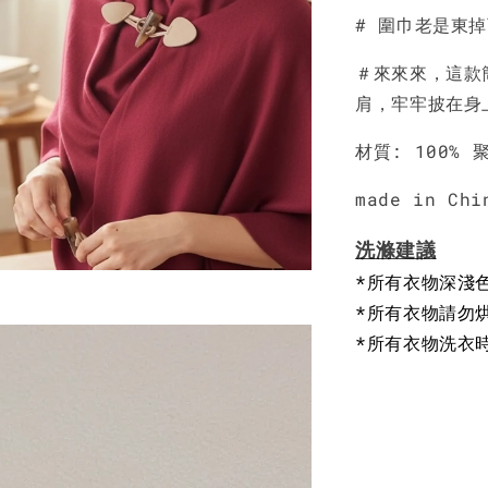
# 圍巾老是東
NT$ 190
NT$ 450
＃來來來，這款
肩，牢牢披在身
材質: 100% 
made in Chi
洗滌建議
*所有衣物深淺
*所有衣物請勿
*所有衣物洗衣