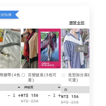
享折扣價
瀏覽全部
售完
用腰帶(4色
百變披肩(5色可
造型加分肩搭(4色
選)
可選)
-
+
-
+
NT$ 156
N
NT$ 156
NT$ 230
N
NT$ 230