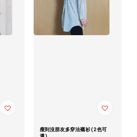
瘦到沒朋友多穿法襯衫(2色可
選)