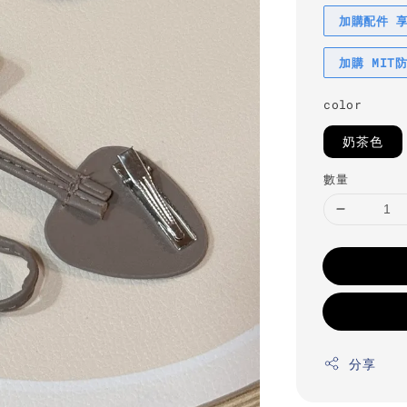
加購配件 
加購 MIT
color
奶茶色
數量
分享