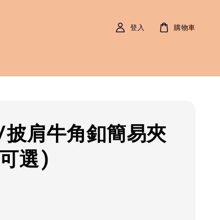
登入
購物車
/披肩牛角釦簡易夾
色可選)
r
0