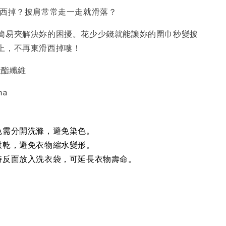
掉西掉？披肩常常走一走就滑落？
-
+
-
+
-
+
NT$ 190
NT$ 190
N
NT$ 450
NT$ 450
N
簡易夾解決妳的困擾。花少少錢就能讓妳的圍巾秒變披
上，不再東滑西掉嘍！
加入購物車
聚酯纖維
na
色需分開洗滌，避免染色。
烘乾，避免衣物縮水變形。
時反面放入洗衣袋，可延長衣物壽命。