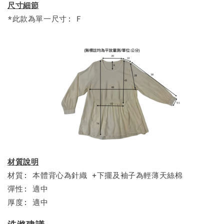
尺寸細節
*此款為單一尺寸: F
材質說明
材質: 本體背心為針織 +下擺及袖子為輕薄天絲棉
彈性: 適中
厚度: 適中