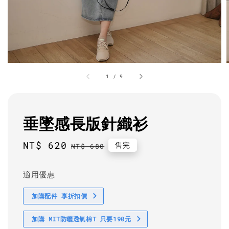
1
/
9
垂墜感長版針織衫
Sale
NT$ 620
Regular
售完
NT$ 680
price
price
適用優惠
加購配件 享折扣價
加購 MIT防曬透氣棉T 只要190元