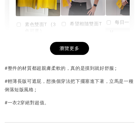
每日一笑雙
希望相隨雙面T
素色雙面T (3
色可選)
-
NT$ 190
瀏覽更多
NT$ 450
-
+
-
+
NT$ 190
NT$ 190
NT$ 450
NT$ 450
#整件的材質都超親膚柔軟的，真的是摸到就好舒服;
加入購物車
#輕薄長版可遮屁，想換個穿法把下擺塞進下著，立馬是一種
俐落短版風格;
#一衣2穿絕對超值。