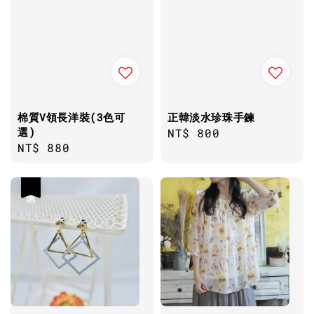
棉質V領長洋裝(3色可
正韓淡水珍珠手鍊
選)
Regular
NT$ 800
Regular
NT$ 880
price
price
優惠