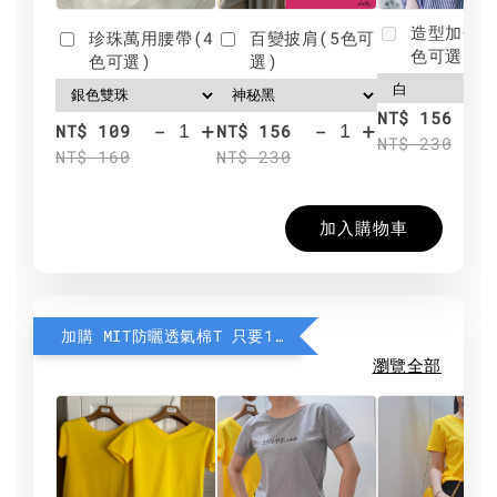
造型加分肩
珍珠萬用腰帶(4
百變披肩(5色可
色可選)
色可選)
選)
NT$ 156
-
+
-
+
NT$ 109
NT$ 156
NT$ 230
NT$ 160
NT$ 230
加入購物車
加購 MIT防曬透氣棉T 只要190元
瀏覽全部