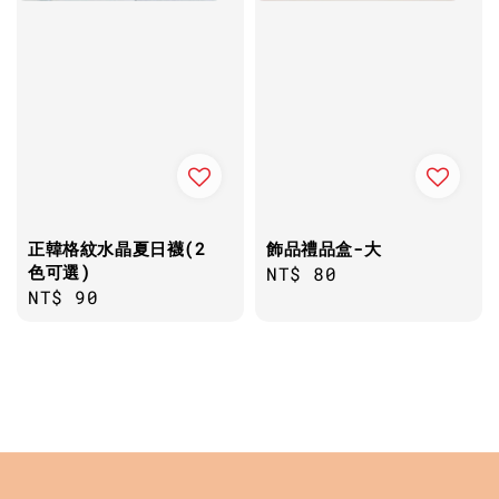
正韓格紋水晶夏日襪(2
飾品禮品盒-大
色可選)
Regular
NT$ 80
Regular
NT$ 90
price
price