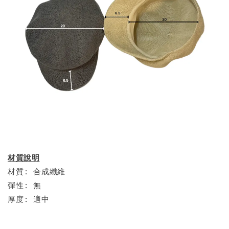
材質說明
材質: 合成纖維
彈性: 無
厚度: 適中