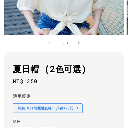
1
/
6
夏日帽 (2色可選)
Regular
NT$ 350
price
適用優惠
加購 MIT防曬透氣棉T 只要190元
顏色