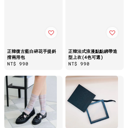
正韓復古藍白碎花手提斜
正韓法式浪漫點點綁帶造
揹兩用包
型上衣(4色可選)
Regular
NT$ 990
Regular
NT$ 990
price
price