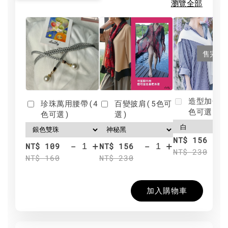
瀏覽全部
售完
造型加分肩
珍珠萬用腰帶(4
百變披肩(5色可
色可選)
色可選)
選)
NT$ 156
-
+
-
+
NT$ 109
NT$ 156
NT$ 230
NT$ 160
NT$ 230
加入購物車