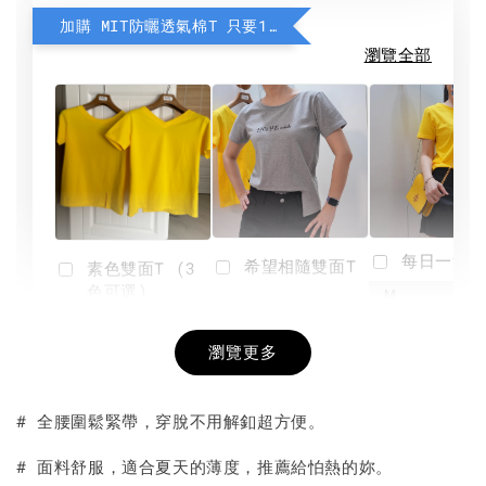
加購 MIT防曬透氣棉T 只要190元
瀏覽全部
每日一笑雙
希望相隨雙面T
素色雙面T (3
色可選)
-
NT$ 190
瀏覽更多
NT$ 450
-
+
-
+
NT$ 190
NT$ 190
NT$ 450
NT$ 450
# 全腰圍鬆緊帶，穿脫不用解釦超方便。
加入購物車
# 面料舒服，適合夏天的薄度，推薦給怕熱的妳。