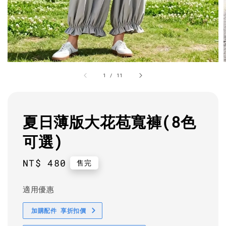
1
/
11
夏日薄版大花苞寬褲(8色
可選)
Regular
NT$ 480
售完
price
適用優惠
加購配件 享折扣價