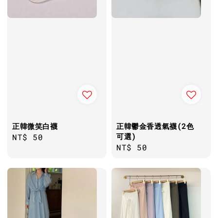
正韓微笑白襪
正韓鬱金香透氣襪(2色
可選)
Regular
NT$ 50
Regular
NT$ 50
price
price