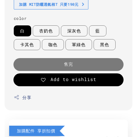
加購 MIT防曬透氣棉T 只要190元
color
白
杏奶色
深灰色
藍
卡其色
咖色
軍綠色
黑色
售完
Add to wishlist
分享
加購配件 享折扣價