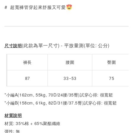
# 超寬褲管穿起來舒服又可愛
(此款為單一尺寸) - 平放量測(單位: 公分)
尺寸說明
褲長
腰圍
臀圍
87
33-53
75
*小編A(162cm, 55kg, 70D/24腰/35臀)試穿心得: 很寬鬆
*小編B(158cm, 61kg, 82D/31腰/37.5臀)試穿心得:
很寬鬆
材質說明
材質: 35%棉 + 65%聚酯纖維
彈性: 無