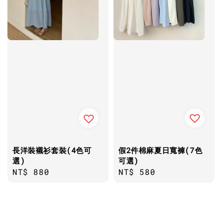
假2件棉麻夏日寬褲(7色
長洋裝襯衫套裝(4色可
可選)
選)
Regular
NT$ 580
Regular
NT$ 880
price
price