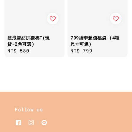
波浪雪紡拼接棉T(現
799換季超值福袋 (4種
貨-2色可選)
尺寸可選)
Regular
NT$ 580
Regular
NT$ 799
price
price
Follow us