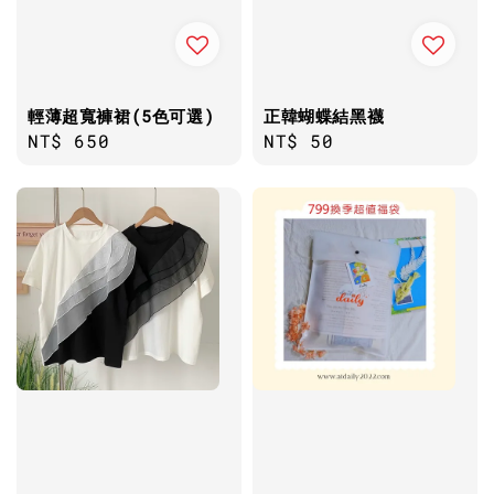
輕薄超寬褲裙(5色可選)
正韓蝴蝶結黑襪
Regular
NT$ 650
Regular
NT$ 50
price
price