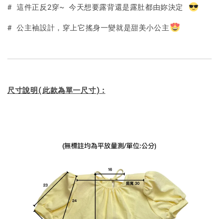
加入購物車
# 這件正反2穿~ 今天想要露背還是露肚都由妳決定
# 公主袖設計，穿上它搖身一變就是甜美小公主
尺寸說明(此款為單一尺寸):