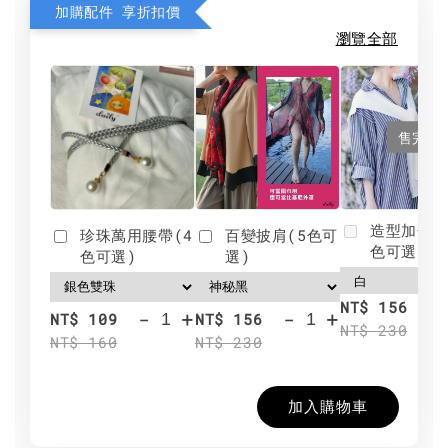
加購配件 享折扣價
瀏覽全部
售完
造型加分肩
珍珠萬用腰帶(4
百變披肩(5色可
色可選)
色可選)
選)
NT$ 156
-
+
-
+
NT$ 109
NT$ 156
NT$ 230
NT$ 160
NT$ 230
加入購物車