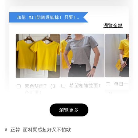
加購 MIT防曬透氣棉T 只要190元
瀏覽全部
每日一笑雙
希望相隨雙面T
素色雙面T (3
色可選)
-
NT$ 190
瀏覽更多
NT$ 450
-
+
-
+
NT$ 190
NT$ 190
NT$ 450
NT$ 450
# 正韓 面料質感超好又不怕皺