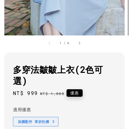
1
/
6
多穿法皺皺上衣(2色可
選)
Sale
NT$ 999
Regular
優惠
NT$ 1,088
price
price
適用優惠
加購配件 享折扣價