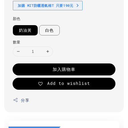
加購 MIT防曬透氣棉T 只要190元
顏色
奶油黃
白色
數量
加入購物車
Add to wishlist
分享