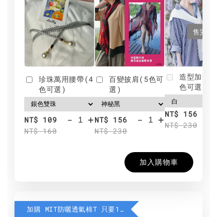
售完
造型加分肩
珍珠萬用腰帶(4
百變披肩(5色可
色可選)
色可選)
選)
NT$ 156
-
+
-
+
NT$ 109
NT$ 156
NT$ 230
NT$ 160
NT$ 230
加入購物車
加購 MIT防曬透氣棉T 只要190元