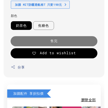
加購 MIT防曬透氣棉T 只要190元
顏色
奶茶色
焦糖色
售完
Add to wishlist
分享
加購配件 享折扣價
瀏覽全部