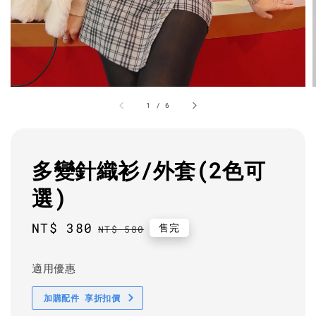
1
/
6
多變針織衫/外套(2色可
選)
Sale
NT$ 380
Regular
售完
NT$ 580
price
price
適用優惠
加購配件 享折扣價