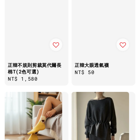
正韓不規則剪裁莫代爾長
正韓大眼透氣襪
棉T(2色可選)
Regular
NT$ 50
Regular
NT$ 1,580
price
price