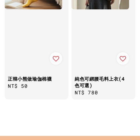
正韓小熊做瑜伽棉襪
純色可綁腰毛料上衣(4
色可選)
Regular
NT$ 50
Regular
NT$ 780
price
price