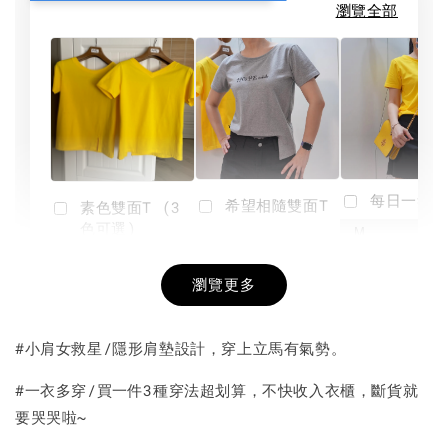
瀏覽全部
每日一笑雙
希望相隨雙面T
素色雙面T (3
色可選)
-
NT$ 190
瀏覽更多
NT$ 450
-
+
-
+
NT$ 190
NT$ 190
NT$ 450
NT$ 450
#小肩女救星/隱形肩墊設計，穿上立馬有氣勢。
加入購物車
#一衣多穿/買一件3種穿法超划算，不快收入衣櫃，斷貨就
要哭哭啦~