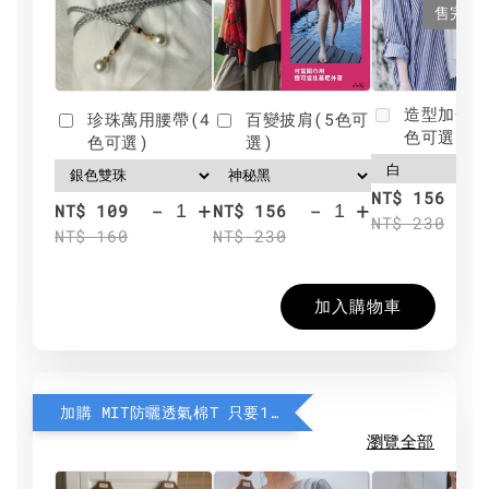
售完
造型加分肩
珍珠萬用腰帶(4
百變披肩(5色可
色可選)
色可選)
選)
NT$ 156
-
+
-
+
NT$ 109
NT$ 156
NT$ 230
NT$ 160
NT$ 230
加入購物車
加購 MIT防曬透氣棉T 只要190元
瀏覽全部