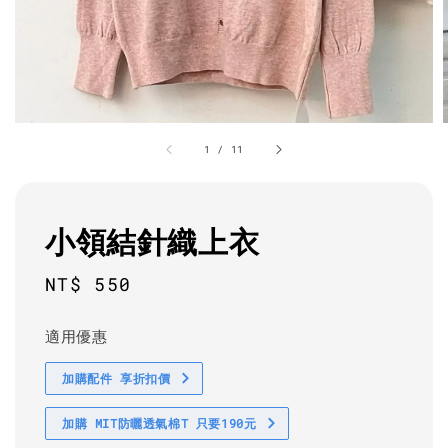
1
/
11
小領結針織上衣
Regular
NT$ 550
price
適用優惠
加購配件 享折扣價
加購 MIT防曬透氣棉T 只要190元