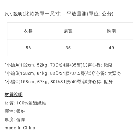
(此款為單一尺寸) - 平放量測(單位: 公分)
尺寸說明
衣長
肩寬
胸圍
56
35
49
*小編A(162cm, 52kg, 70D/24腰/35臀)試穿心得: 微鬆
*小編B(158cm, 61kg, 82D/31腰/37.5臀)試穿心得: 太緊身
*小編C(158cm, 67kg, 80D/31腰/40臀)試穿心得: 貼身
材質說明
材質: 100%聚酯纖維
彈性: 很好
厚度: 偏厚
made in China