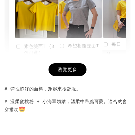
每日一笑雙
希望相隨雙面T
素色雙面T (3
色可選)
-
NT$ 190
瀏覽更多
NT$ 450
-
+
-
+
NT$ 190
NT$ 190
NT$ 450
NT$ 450
# 彈性超好的面料，穿起來很舒服。
加入購物車
# 溫柔蜜桃粉 + 小海軍領結，溫柔中帶點可愛。適合約會
穿搭喲