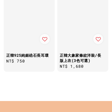
正韓925純銀硞石長耳環
正韓大象家條紋洋裝/長
版上衣(3色可選)
Regular
NT$ 750
Regular
NT$ 1,680
price
price