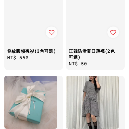
條紋圓領襯衫(3色可選)
正韓防滑夏日薄襪(2色
可選)
Regular
NT$ 550
Regular
NT$ 50
price
price