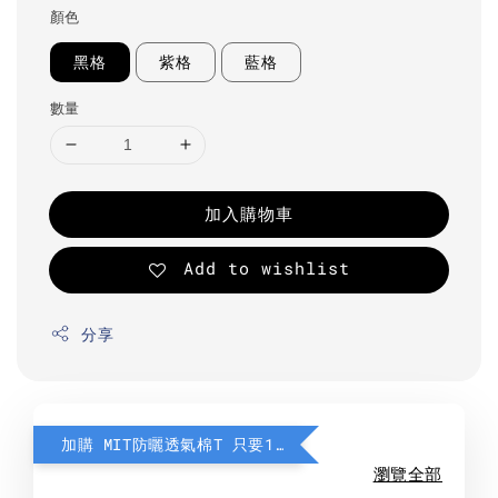
顏色
黑格
紫格
藍格
數量
加入購物車
Add to wishlist
分享
加購 MIT防曬透氣棉T 只要190元
瀏覽全部