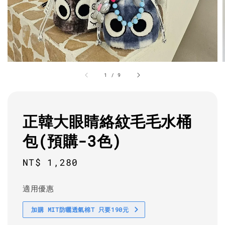
1
/
9
正韓大眼睛絡紋毛毛水桶
包(預購-3色)
Regular
NT$ 1,280
price
適用優惠
加購 MIT防曬透氣棉T 只要190元