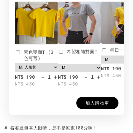
每日一笑雙
希望相隨雙面T
素色雙面T (3
色可選)
-
NT$ 190
NT$ 450
-
+
-
+
NT$ 190
NT$ 190
NT$ 450
NT$ 450
加入購物車
# 看看這無辜大眼睛，是不是療癒100分啊!