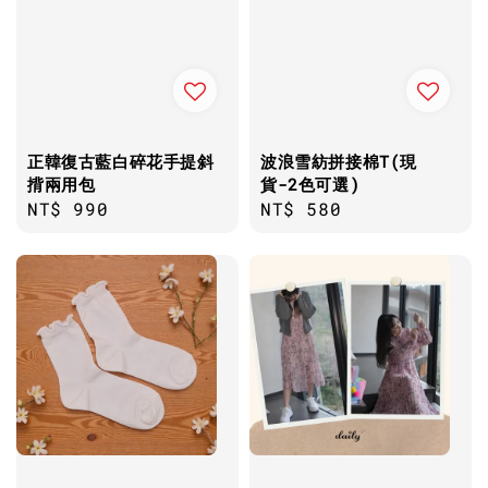
正韓復古藍白碎花手提斜
波浪雪紡拼接棉T(現
揹兩用包
貨-2色可選)
Regular
NT$ 990
Regular
NT$ 580
price
price