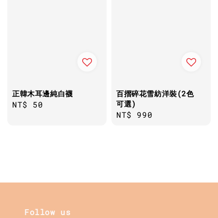
正韓木耳邊純白襪
百摺碎花雪紡洋裝(2色
可選)
Regular
NT$ 50
Regular
NT$ 990
price
price
Follow us