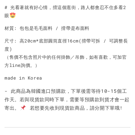
# 光看著就有好心情，揹這個逛街，路人都會忍不住多看2
眼
材質: 包包是毛毛面料 / 揹帶是布面料
尺寸: 高20cm*底部圓筒直徑16cm(揹帶可拆 / 可調整長
度)
（售價不包含照片中的任何掛飾／吊飾，如有喜歡，可加官
方line詢價。）
made in Korea
- 此商品為韓國進口預購款，下單後需等待10-15個工
作天。若與現貨款同時下單，需要等預購款到貨才會一起
寄出。
若想要先收到現貨款商品，請分開下單哦!