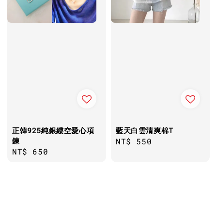
正韓925純銀縷空愛心項
藍天白雲清爽棉T
鍊
Regular
NT$ 550
Regular
NT$ 650
price
price