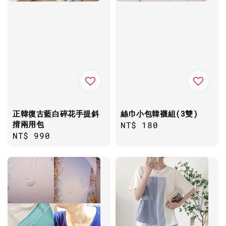
正韓復古藍白碎花手提斜
絲巾小包韓襪組(3雙)
揹兩用包
Regular
NT$ 180
Regular
NT$ 990
price
price