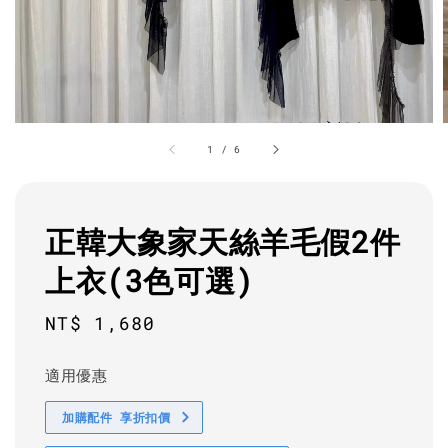
1
/
6
正韓大象家天絲羊毛假2件
上衣(3色可選)
Regular
NT$ 1,680
price
適用優惠
加購配件 享折扣價