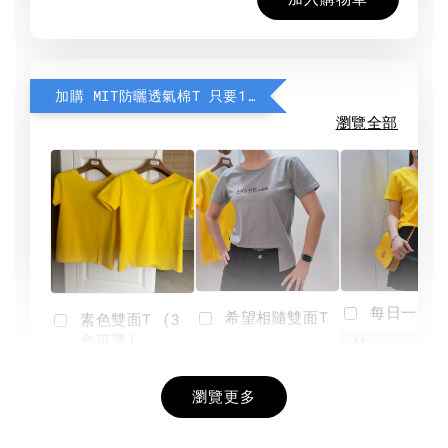
加購 MIT防曬透氣棉T 只要190元
瀏覽全部
每日一笑雙
希望相隨雙面T
素色雙面T (3
色可選)
-
NT$ 190
瀏覽更多
NT$ 450
-
+
-
+
NT$ 190
NT$ 190
NT$ 450
NT$ 450