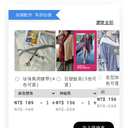
加購配件 享折扣價
瀏覽全部
售完
造型加分肩
珍珠萬用腰帶(4
百變披肩(5色可
色可選)
色可選)
選)
NT$ 156
-
+
-
+
NT$ 109
NT$ 156
NT$ 230
NT$ 160
NT$ 230
加入購物車