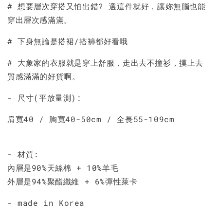
# 想要層次穿搭又怕出錯? 選這件就好，讓妳無腦也能
穿出層次感滿滿。
加入購物車
# 下身無論是搭裙/搭褲都好看哦
# 大象家的衣服就是穿上舒服，走出去不撞衫，摸上去
質感滿滿的好貨啊。
- 尺寸(平放量測):
肩寬40 / 胸寬40-50cm / 全長55-109cm
- 材質:
內層是90%天絲棉 + 10%羊毛
外層是94%聚酯纖維 + 6%彈性萊卡
- made in Korea