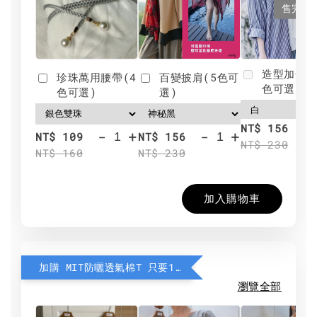
售完
造型加分肩
珍珠萬用腰帶(4
百變披肩(5色可
色可選)
色可選)
選)
NT$ 156
-
+
-
+
NT$ 109
NT$ 156
NT$ 230
NT$ 160
NT$ 230
加入購物車
加購 MIT防曬透氣棉T 只要190元
瀏覽全部