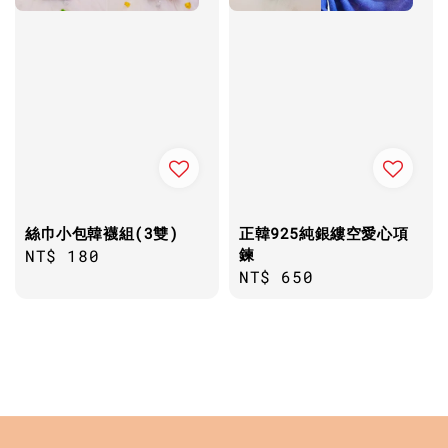
絲巾小包韓襪組(3雙)
正韓925純銀縷空愛心項
鍊
Regular
NT$ 180
Regular
NT$ 650
price
price