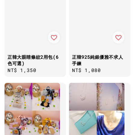
正韓大眼睛條紋2用包(6
正韓925純銀優雅不求人
色可選)
手鍊
Regular
NT$ 1,350
Regular
NT$ 1,080
price
price