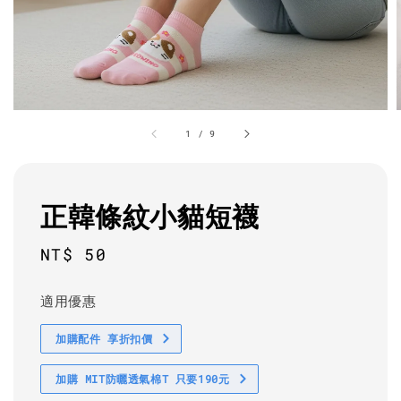
1
/
9
正韓條紋小貓短襪
Regular
NT$ 50
price
適用優惠
加購配件 享折扣價
加購 MIT防曬透氣棉T 只要190元