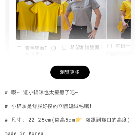
每日一笑雙
希望相隨雙面T
素色雙面T (3
色可選)
-
NT$ 190
瀏覽更多
NT$ 450
-
+
-
+
NT$ 190
NT$ 190
NT$ 450
NT$ 450
# 哦~ 這小貓咪也太療癒了吧~
加入購物車
# 小貓頭是舒服好摸的立體短絨毛哦!
# 尺寸: 22-25cm
(筒高5cm
腳跟到襪口的高度)
made in Korea