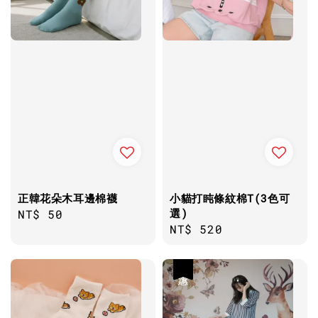
正韓花朵木耳邊棉襪
小貓打盹條紋棉T(3色可
選)
Regular
NT$ 50
Regular
NT$ 520
price
price
優惠