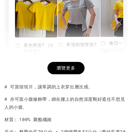
每日一笑雙
希望相隨雙面T
素色雙面T (3
色可選)
-
NT$ 190
瀏覽更多
NT$ 450
-
+
-
+
NT$ 190
NT$ 190
NT$ 450
NT$ 450
# 可當假領片，讓單調的上衣穿出層次感。
加入購物車
# 亦可當小腹修飾帶，綁在腰上的自然澎度剛好遮住不想見
人的小腹。
材質: 100% 聚酯纖維
尺寸: 整圈全長70公分 + 2側綁帶各53公分（蕾絲長度20