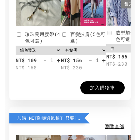
售完
造型加分肩
珍珠萬用腰帶(4
百變披肩(5色可
色可選)
色可選)
選)
NT$ 156
-
+
-
+
NT$ 109
NT$ 156
NT$ 230
NT$ 160
NT$ 230
加入購物車
加購 MIT防曬透氣棉T 只要190元
瀏覽全部