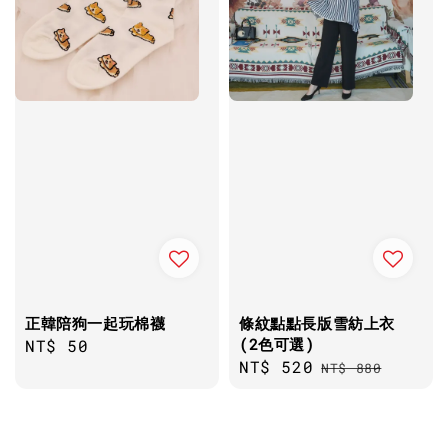
正韓陪狗一起玩棉襪
條紋點點長版雪紡上衣
(2色可選)
Regular
NT$ 50
Sale
NT$ 520
Regular
price
NT$ 880
price
price