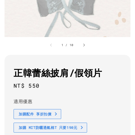
1
/
10
正韓蕾絲披肩/假領片
Regular
NT$ 550
price
適用優惠
加購配件 享折扣價
加購 MIT防曬透氣棉T 只要190元