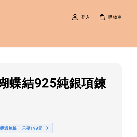
登入
購物車
蝴蝶結925純銀項鍊
r
0
防曬透氣棉T 只要190元