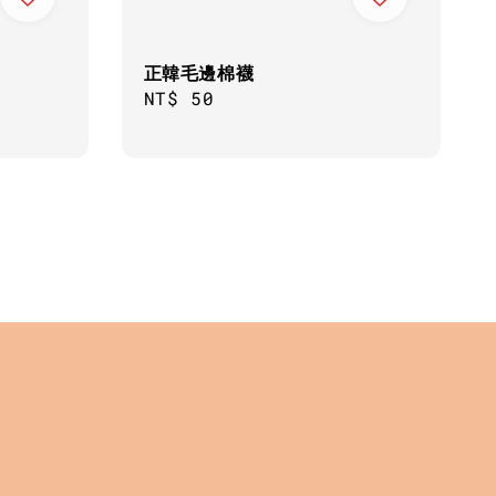
正韓毛邊棉襪
Regular
NT$ 50
price