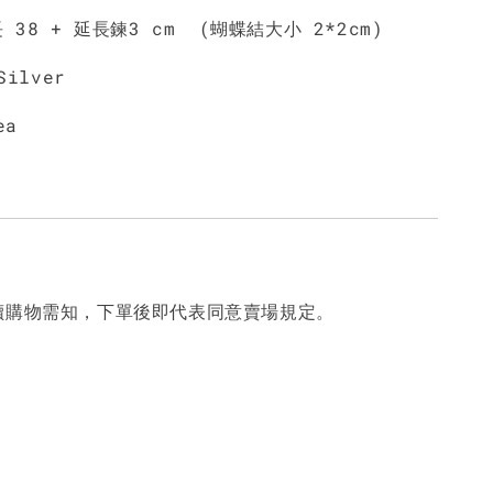
 38 + 延長鍊3 cm (蝴蝶結大小 2*2cm)
Silver
ea
讀購物需知，下單後即代表同意賣場規定。