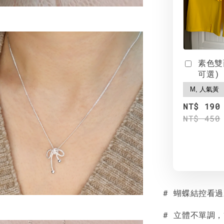
素色雙
可選)
NT$ 190
NT$ 450
# 蝴蝶結控看
# 立體不單調