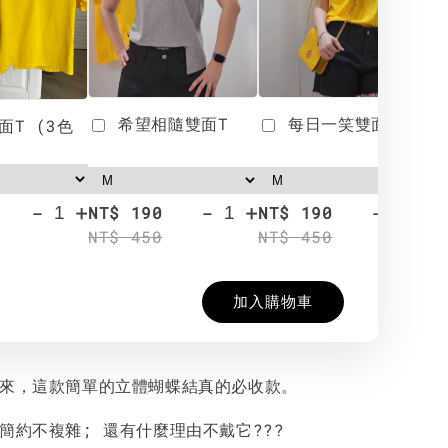
希望相隨雙面T
每日一笑雙面T
面T (3色
-
+
-
+
-
+
NT$ 190
NT$ 190
N
NT$ 450
NT$ 450
N
加入購物車
過來，這款簡單的立體蝴蝶結真的必收款。
，簡約不複雜; 還有什麼理由不戴它???