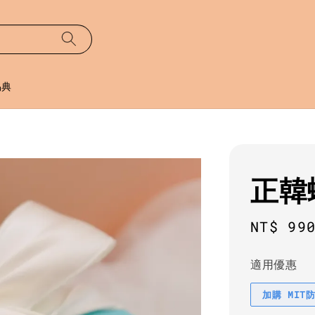
易典
正韓
Regula
NT$ 99
price
適用優惠
加購 MIT