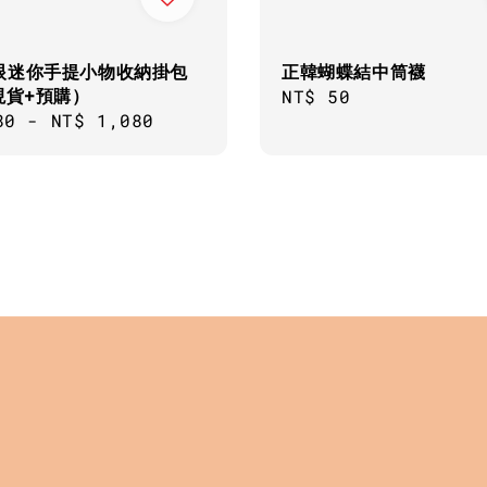
眼迷你手提小物收納掛包
正韓蝴蝶結中筒襪
現貨+預購）
Regular
NT$ 50
ar
80
-
NT$ 1,080
price