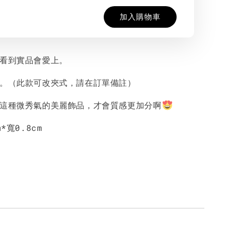
加入購物車
，看到實品會愛上。
喲。（
此款可改夾式，請在訂單備註）
戴這種微秀氣的美麗飾品，才會質感更加分啊
*寬0.8cm