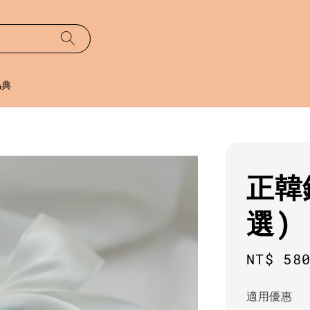
易典
正韓
選)
Regula
NT$ 58
price
適用優惠