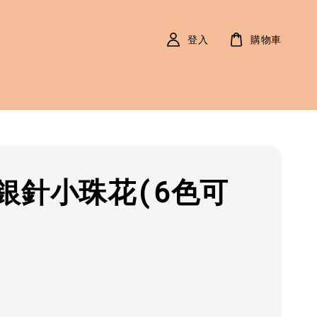
登入
購物車
銀針小珠花(6色可
r
0