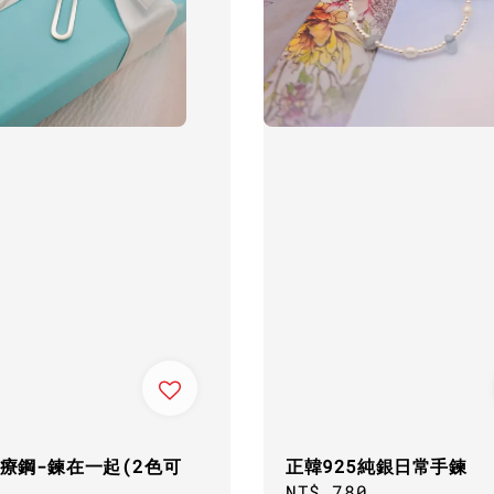
醫療鋼-鍊在一起(2色可
正韓925純銀日常手鍊
Regular
NT$ 780