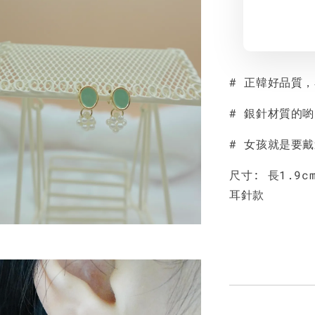
# 正韓好品質
# 銀針材質的
# 女孩就是要
尺寸: 長1.9cm
耳針款