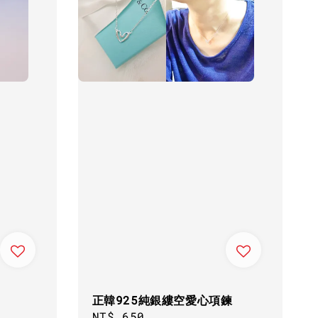
正韓925純銀縷空愛心項鍊
Regular
NT$ 650