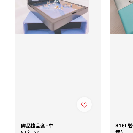
飾品禮品盒-中
316L
選)
Regular
NT$ 60