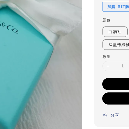
加購 MIT
顏色
白滴袖
深藍帶綠
數量
分享