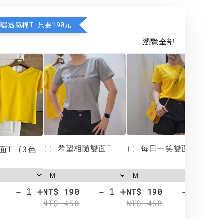
防曬透氣棉T 只要190元
瀏覽全部
希望相隨雙面T
每日一笑雙面T
面T (3色
-
+
-
+
-
+
NT$ 190
NT$ 190
N
NT$ 450
NT$ 450
N