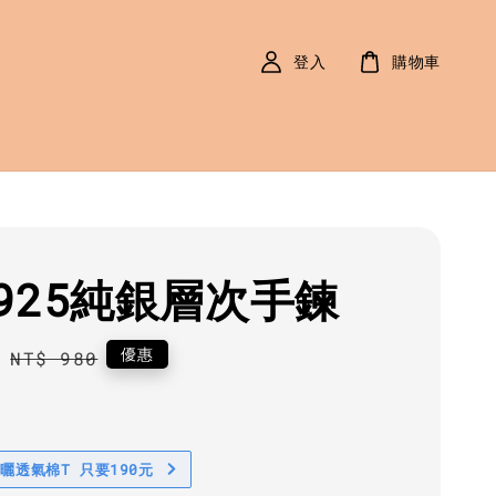
登入
購物車
925純銀層次手鍊
0
Regular
優惠
NT$ 980
price
防曬透氣棉T 只要190元