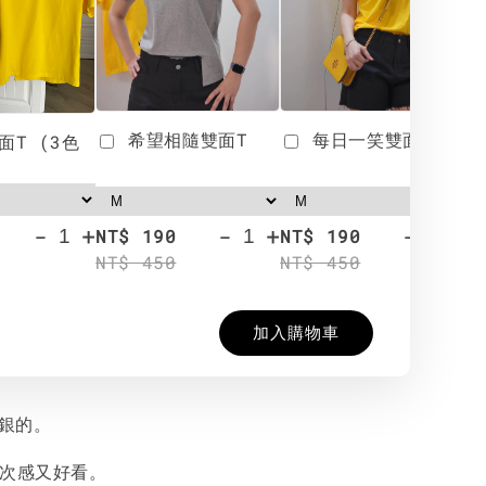
希望相隨雙面T
每日一笑雙面T
面T (3色
-
+
-
+
-
+
NT$ 190
NT$ 190
N
NT$ 450
NT$ 450
N
加入購物車
純銀的。
層次感又好看。