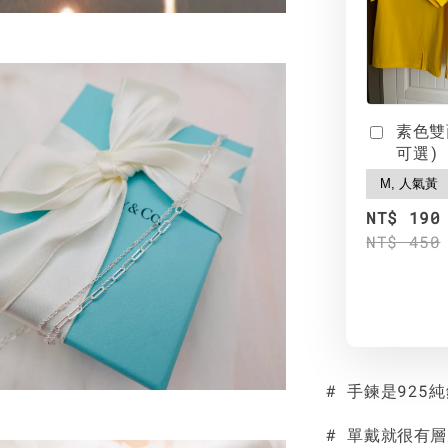
素色雙
可選)
NT$ 190
NT$ 450
# 手鍊是925
# 單戴就很有