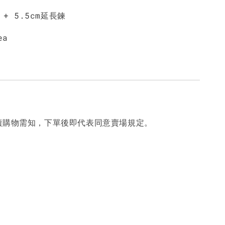
 + 5.5cm延長鍊
ea
讀購物需知，下單後即代表同意賣場規定。