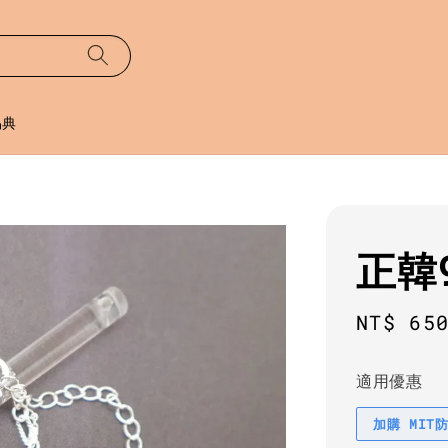
易典
正韓
Sale
NT$ 65
price
適用優惠
加購 MIT