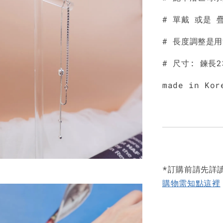
# 單戴 或是 
# 長度調整是
# 尺寸: 鍊長
made in Kor
*訂購前請先詳
購物需知點這裡