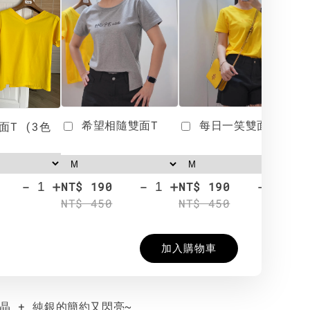
希望相隨雙面T
每日一笑雙面T
面T (3色
-
+
-
+
-
+
NT$ 190
NT$ 190
N
NT$ 450
NT$ 450
N
加入購物車
晶 + 純銀的簡約又閃亮~