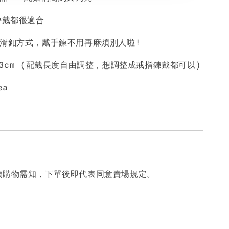
疊戴都很適合
用滑釦方式，戴手鍊不用再麻煩別人啦!
23cm (配戴長度自由調整，想調整成戒指鍊戴都可以)
ea
讀購物需知，下單後即代表同意賣場規定。