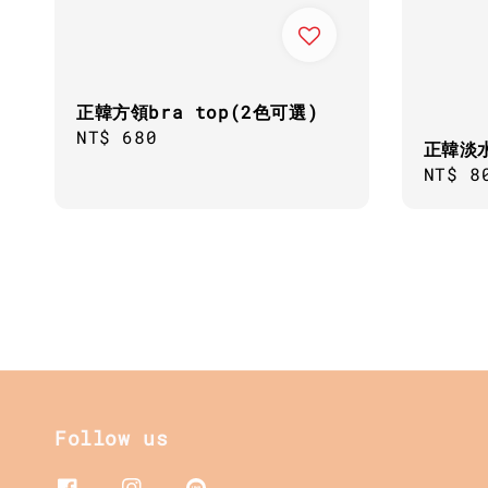
正韓方領bra top(2色可選)
Regular
NT$ 680
正韓淡
price
Regul
NT$ 8
price
Follow us