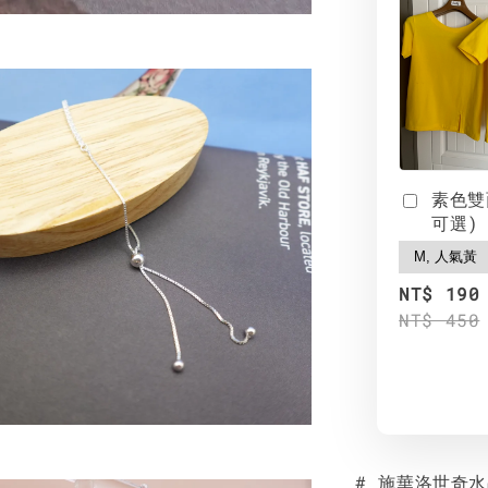
素色雙
可選)
NT$ 190
NT$ 450
# 施華洛世奇水