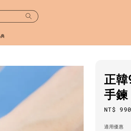
易典
正韓
手鍊
Sale
NT$ 99
price
適用優惠