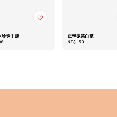
水珍珠手鍊
正韓微笑白襪
ar
00
Regular
NT$ 50
price