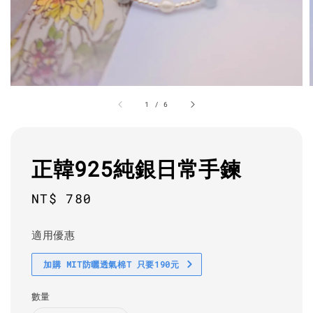
1
/
6
正韓925純銀日常手鍊
Regular
NT$ 780
price
適用優惠
加購 MIT防曬透氣棉T 只要190元
數量