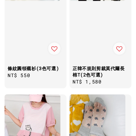
條紋圓領襯衫(3色可選)
正韓不規則剪裁莫代爾長
棉T(2色可選)
Regular
NT$ 550
Regular
NT$ 1,580
price
price