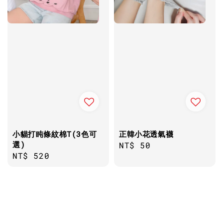
小貓打盹條紋棉T(3色可
正韓小花透氣襪
選)
Regular
NT$ 50
Regular
NT$ 520
price
price