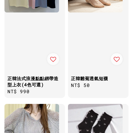
正韓法式浪漫點點綁帶造
正韓雛菊透氣短襪
型上衣(4色可選)
Regular
NT$ 50
Regular
NT$ 990
price
price