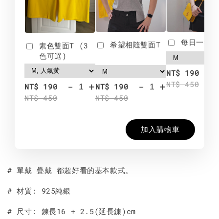
每日一笑雙
希望相隨雙面T
素色雙面T (3
色可選)
-
NT$ 190
NT$ 450
-
+
-
+
NT$ 190
NT$ 190
NT$ 450
NT$ 450
加入購物車
# 單戴 疊戴 都超好看的基本款式。
# 材質: 925純銀
# 尺寸: 鍊長16 + 2.5(延長鍊)cm