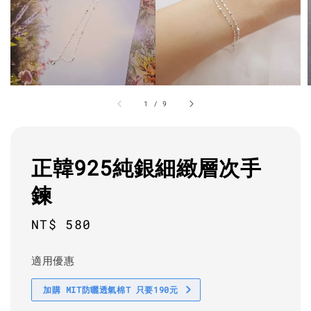
1
/
9
正韓925純銀細緻層次手
鍊
Regular
NT$ 580
price
適用優惠
加購 MIT防曬透氣棉T 只要190元