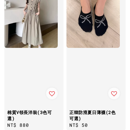
棉質V領長洋裝(3色可
正韓防滑夏日薄襪(2色
選)
可選)
Regular
NT$ 880
Regular
NT$ 50