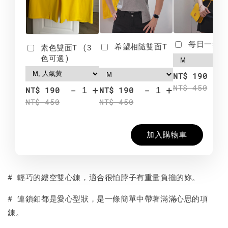
每日一笑雙
希望相隨雙面T
素色雙面T (3
色可選)
-
NT$ 190
NT$ 450
-
+
-
+
NT$ 190
NT$ 190
NT$ 450
NT$ 450
加入購物車
# 輕巧的縷空雙心鍊，適合很怕脖子有重量負擔的妳。
# 連鎖釦都是愛心型狀，是一條簡單中帶著滿滿心思的項
鍊。