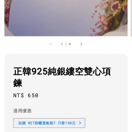
1
/
8
正韓925純銀縷空雙心項
鍊
Regular
NT$ 650
price
適用優惠
加購 MIT防曬透氣棉T 只要190元