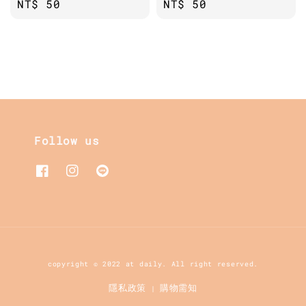
Regular
NT$ 50
Regular
NT$ 50
price
price
Follow us
copyright © 2022 at daily. All right reserved.
隱私政策
購物需知
|