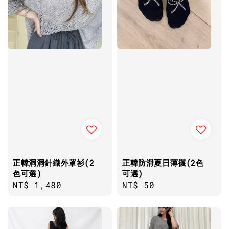
正韓洞洞針織外罩衫(2
正韓防滑夏日薄襪(2色
色可選)
可選)
Regular
NT$ 1,480
Regular
NT$ 50
price
price