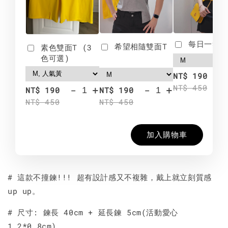
每日一笑雙
希望相隨雙面T
素色雙面T (3
色可選)
-
NT$ 190
NT$ 450
-
+
-
+
NT$ 190
NT$ 190
NT$ 450
NT$ 450
加入購物車
# 這款不撞鍊!!! 超有設計感又不複雜，戴上就立刻質感
up up。
# 尺寸: 鍊長 40cm + 延長鍊 5cm(活動愛心
1.2*0.8cm)