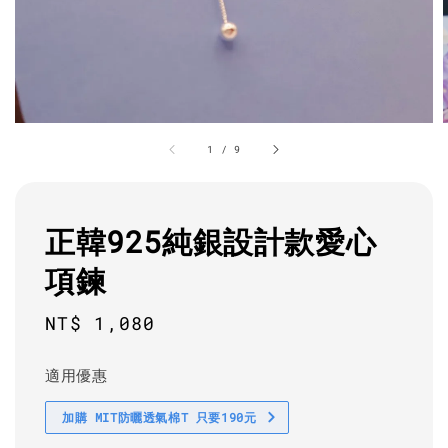
1
/
9
正韓925純銀設計款愛心
項鍊
Regular
NT$ 1,080
price
適用優惠
加購 MIT防曬透氣棉T 只要190元