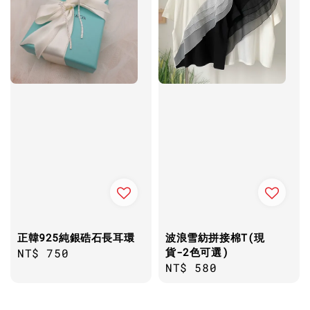
正韓925純銀硞石長耳環
波浪雪紡拼接棉T(現
貨-2色可選)
Regular
NT$ 750
Regular
NT$ 580
price
price