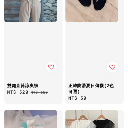
雙釦直筒涼爽褲
正韓防滑夏日薄襪(2色
可選)
Sale
NT$ 520
Regular
NT$ 650
Regular
NT$ 50
price
price
price