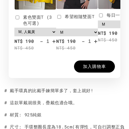
每日一笑雙
希望相隨雙面T
素色雙面T (3
色可選)
-
NT$ 190
NT$ 450
-
+
-
+
NT$ 190
NT$ 190
NT$ 450
NT$ 450
加入購物車
# 戴手環真的比戴手鍊簡單多了，套上就好!
# 這款單戴就很美，疊戴也適合哦。
# 材質: 925純銀
# 尺寸: 手環整圈長度為18.5cm(有彈性，可自行調整正負