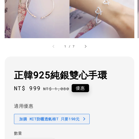
1
/
7
正韓925純銀雙心手環
Sale
NT$ 999
Regular
優惠
NT$ 1,080
price
price
適用優惠
加購 MIT防曬透氣棉T 只要190元
數量