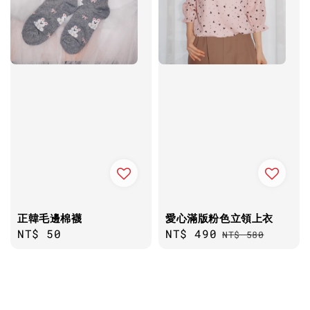
正韓毛邊棉襪
愛心滿版粉色立領上衣
Regular
NT$ 50
Sale
NT$ 490
Regular
NT$ 580
price
price
price