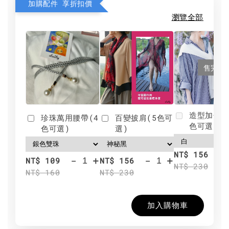
加購配件 享折扣價
瀏覽全部
售完
造型加分肩
珍珠萬用腰帶(4
百變披肩(5色可
色可選)
色可選)
選)
NT$ 156
-
+
-
+
NT$ 109
NT$ 156
NT$ 230
NT$ 160
NT$ 230
加入購物車