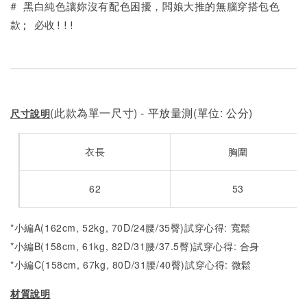
# 黑白純色讓妳沒有配色困擾，闆娘大推的無腦穿搭包色
款; 必收!!!
(此款為單一尺寸) - 平放量測(單位: 公分)
尺寸說明
衣長
胸圍
62
53
*小編A(162cm, 52kg, 70D/24腰/35臀)試穿心得: 寬鬆
*小編B(158cm, 61kg, 82D/31腰/37.5臀)試穿心得: 合身
*小編C(158cm, 67kg, 80D/31腰/40臀)試穿心得: 微鬆
材質說明