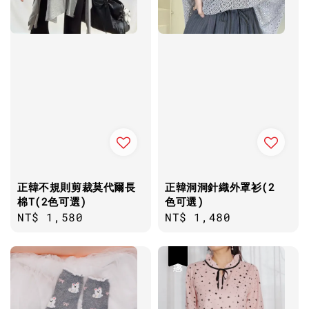
正韓不規則剪裁莫代爾長
正韓洞洞針織外罩衫(2
棉T(2色可選)
色可選)
Regular
NT$ 1,580
Regular
NT$ 1,480
price
price
優惠