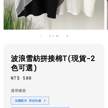
1
/
11
波浪雪紡拼接棉T(現貨-2
色可選)
Regular
NT$ 580
price
適用優惠
加購配件 享折扣價