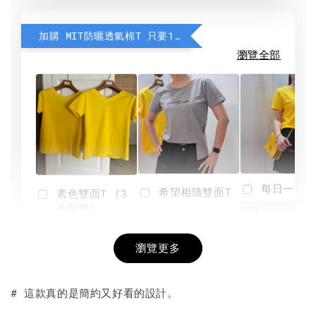
加購 MIT防曬透氣棉T 只要190元
瀏覽全部
每日一笑雙
希望相隨雙面T
素色雙面T (3
色可選)
-
NT$ 190
瀏覽更多
NT$ 450
-
+
-
+
NT$ 190
NT$ 190
NT$ 450
NT$ 450
# 這款真的是簡約又好看的設計。
加入購物車