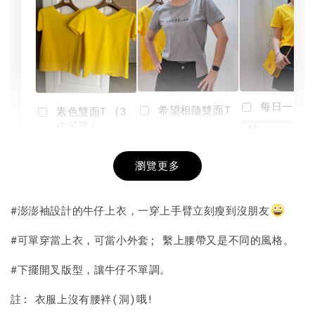
每日一笑雙
希望相隨雙面T
素色雙面T (3
色可選)
-
NT$ 190
瀏覽更多
NT$ 450
-
+
-
+
NT$ 190
NT$ 190
NT$ 450
NT$ 450
#澎澎袖設計的牛仔上衣，一穿上手臂立刻瘦到沒朋友
加入購物車
#可單穿當上衣，可當小外套; 繫上腰帶又是不同的風格。
#下擺開叉版型，讓牛仔不單調。
註: 衣服上沒有腰袢(洞)哦!