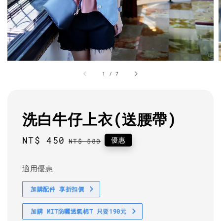
1
/
7
洗白牛仔上衣(送腰帶)
Sale
NT$ 450
Regular
優惠
NT$ 580
price
price
適用優惠
加購配件 享折扣價
加購 MIT防曬透氣棉T 只要190元