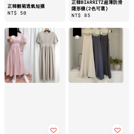
正韓BIARRITZ超薄防滑
正韓雛菊透氣短襪
隱形襪(2色可選)
Regular
NT$ 50
Regular
NT$ 85
price
price
優惠
優惠