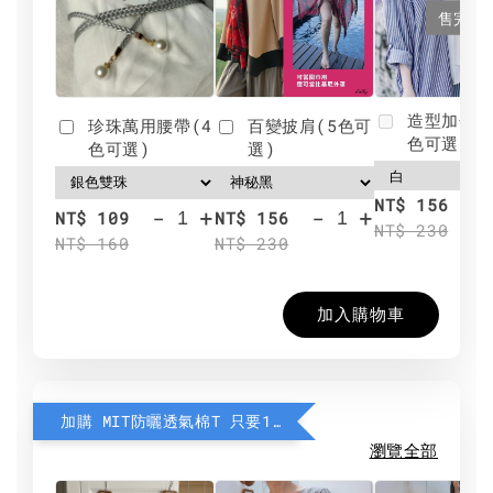
售完
造型加分肩
珍珠萬用腰帶(4
百變披肩(5色可
色可選)
色可選)
選)
NT$ 156
-
+
-
+
NT$ 109
NT$ 156
NT$ 230
NT$ 160
NT$ 230
加入購物車
加購 MIT防曬透氣棉T 只要190元
瀏覽全部