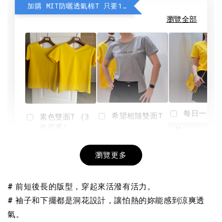
加購 MIT防曬透氣棉T 只要190元
瀏覽全部
每日一笑雙
希望相隨雙面T
素色雙面T (3
色可選)
-
NT$ 190
瀏覽更多
NT$ 450
-
+
-
+
NT$ 190
NT$ 190
NT$ 450
NT$ 450
# 前短後長的版型，穿起來活潑有活力。
# 袖子和下擺都是洞花設計，讓怕熱的妳能感到涼爽透
加入購物車
氣。