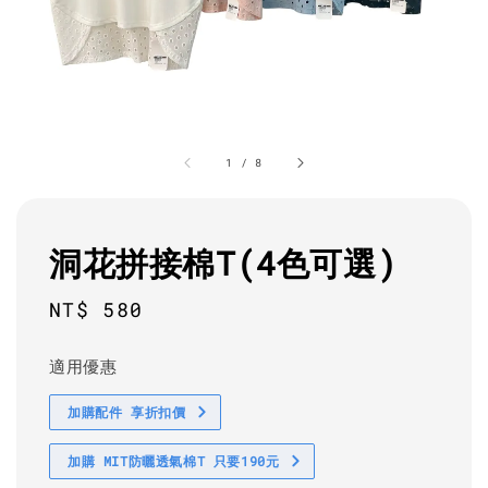
1
/
8
洞花拼接棉T(4色可選)
Regular
NT$ 580
price
適用優惠
加購配件 享折扣價
加購 MIT防曬透氣棉T 只要190元