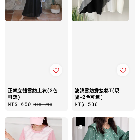
正韓立體雪紡上衣(3色
波浪雪紡拼接棉T(現
可選)
貨-2色可選)
Sale
NT$ 650
Regular
Regular
NT$ 580
NT$ 990
price
price
price
優惠