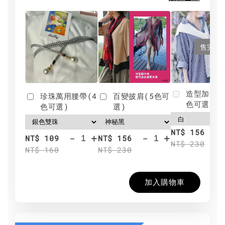
售完
造型加分肩
珍珠萬用腰帶(4
百變披肩(5色可
色可選)
色可選)
選)
NT$ 156
-
+
-
+
NT$ 109
NT$ 156
NT$ 230
NT$ 160
NT$ 230
加入購物車