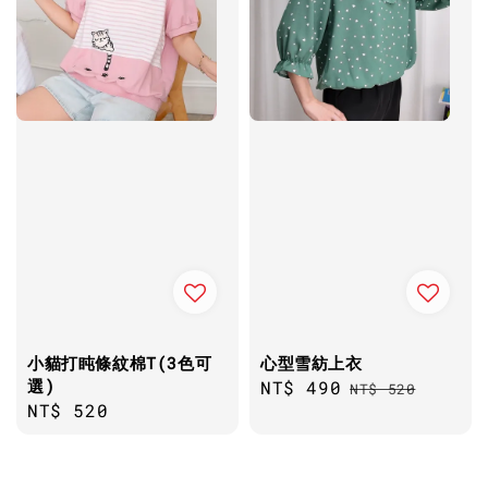
小貓打盹條紋棉T(3色可
心型雪紡上衣
選)
Sale
NT$ 490
Regular
NT$ 520
Regular
NT$ 520
price
price
price