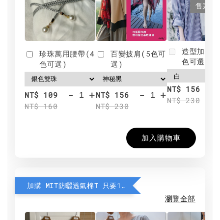
售完
造型加分肩
珍珠萬用腰帶(4
百變披肩(5色可
色可選)
色可選)
選)
NT$ 156
-
+
-
+
NT$ 109
NT$ 156
NT$ 230
NT$ 160
NT$ 230
加入購物車
加購 MIT防曬透氣棉T 只要190元
瀏覽全部