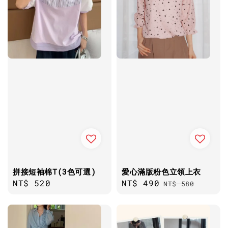
拼接短袖棉T(3色可選)
愛心滿版粉色立領上衣
Regular
NT$ 520
Sale
NT$ 490
Regular
NT$ 580
price
price
price