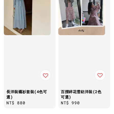
百摺碎花雪紡洋裝(2色
長洋裝襯衫套裝(4色可
可選)
選)
Regular
NT$ 990
Regular
NT$ 880
price
price