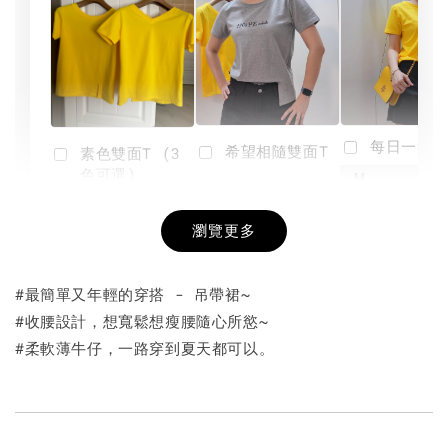
每日一笑雙
希望相隨雙面T
素色雙面T (3
色可選)
-
NT$ 190
瀏覽更多
NT$ 450
-
+
-
+
NT$ 190
NT$ 190
NT$ 450
NT$ 450
#最簡單又年輕的穿搭 - 吊帶裙~
#收腰設計，想寬鬆想瘦腰隨心所慾~
加入購物車
#柔軟薄牛仔，一路穿到夏天都可以。