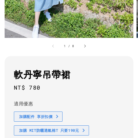
1
/
8
軟丹寧吊帶裙
Regular
NT$ 780
price
適用優惠
加購配件 享折扣價
加購 MIT防曬透氣棉T 只要190元