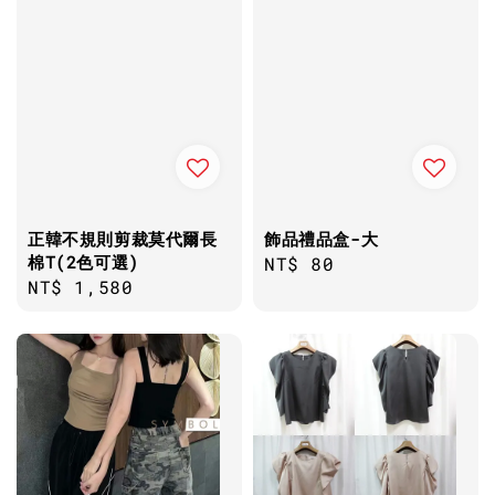
正韓不規則剪裁莫代爾長
飾品禮品盒-大
棉T(2色可選)
Regular
NT$ 80
Regular
NT$ 1,580
price
price