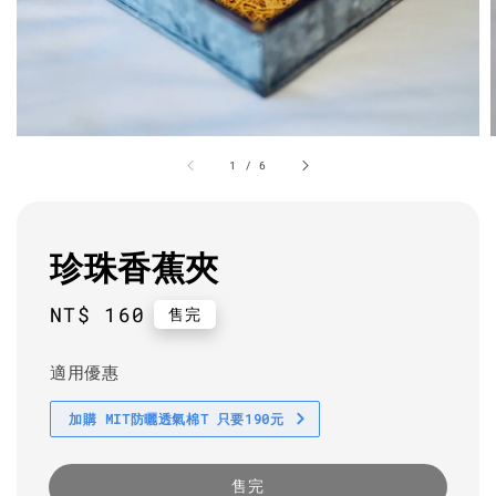
1
/
6
珍珠香蕉夾
Regular
NT$ 160
售完
price
適用優惠
加購 MIT防曬透氣棉T 只要190元
售完