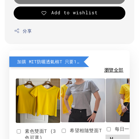
Add to wishlist
分享
加購 MIT防曬透氣棉T 只要190元
瀏覽全部
每日一笑雙
希望相隨雙面T
素色雙面T (3
色可選)