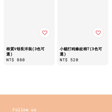
棉質V領長洋裝(3色可
小貓打盹條紋棉T(3色可
選)
選)
Regular
NT$ 880
Regular
NT$ 520
price
price
Follow us