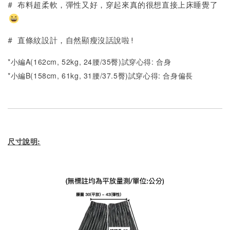
# 布料超柔軟，彈性又好，穿起來真的很想直接上床睡覺了
# 直條紋設計，自然顯瘦沒話說啦!
*小編A(162cm, 52kg, 24腰/35臀)試穿心得: 合身
*小編B(158cm, 61kg, 31腰/37.5臀)試穿心得: 合身偏長
尺寸說明: