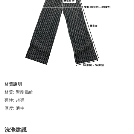
材質說明
材質: 聚酯纖維
彈性: 超彈
厚度: 適中
洗滌建議