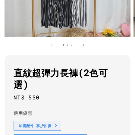
1
/
9
直紋超彈力長褲(2色可
選)
Regular
NT$ 550
price
適用優惠
加購配件 享折扣價