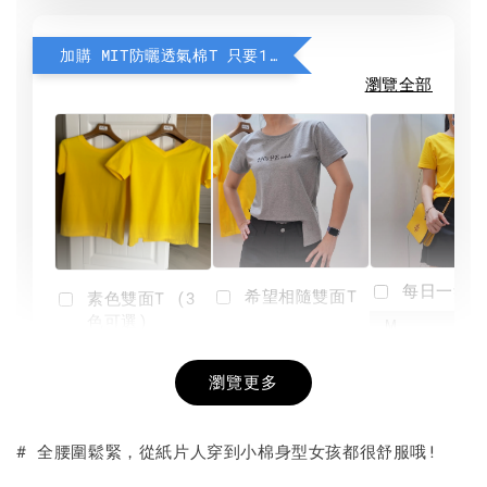
加購 MIT防曬透氣棉T 只要190元
瀏覽全部
每日一笑雙
希望相隨雙面T
素色雙面T (3
色可選)
-
NT$ 190
瀏覽更多
NT$ 450
-
+
-
+
NT$ 190
NT$ 190
NT$ 450
NT$ 450
# 全腰圍鬆緊，從紙片人穿到小棉身型女孩都很舒服哦!
加入購物車