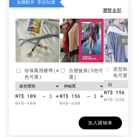
加購配件 享折扣價
瀏覽全部
售完
造型加分肩
珍珠萬用腰帶(4
百變披肩(5色可
色可選)
色可選)
選)
NT$ 156
-
+
-
+
NT$ 109
NT$ 156
NT$ 230
NT$ 160
NT$ 230
加入購物車