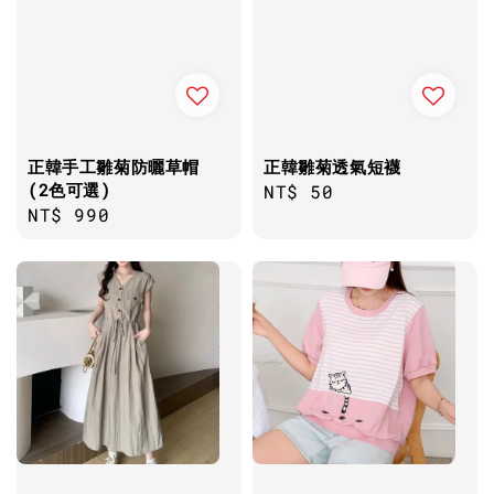
正韓手工雛菊防曬草帽
正韓雛菊透氣短襪
(2色可選)
Regular
NT$ 50
Regular
NT$ 990
price
price