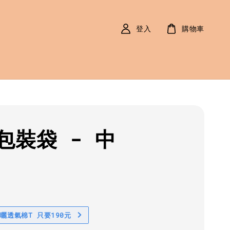
登入
購物車
包裝袋 - 中
r
防曬透氣棉T 只要190元