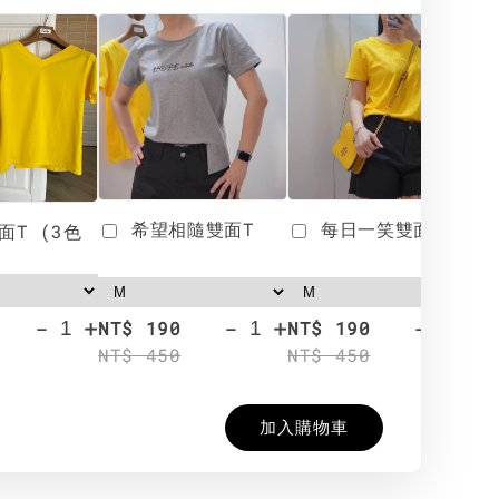
希望相隨雙面T
每日一笑雙面T
面T (3色
-
+
-
+
-
+
NT$ 190
NT$ 190
N
NT$ 450
NT$ 450
N
加入購物車