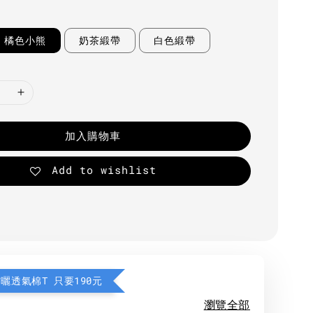
橘色小熊
奶茶緞帶
白色緞帶
加入購物車
Add to wishlist
防曬透氣棉T 只要190元
瀏覽全部