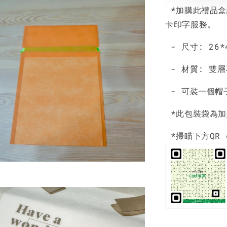
*加購此禮品盒
卡印字服務。
- 尺寸: 26*
- 材質: 雙
- 可裝一個帽
*此包裝袋為加
*掃瞄下方QR 