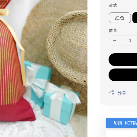
款式
紅色
數量
分享
加購 MIT