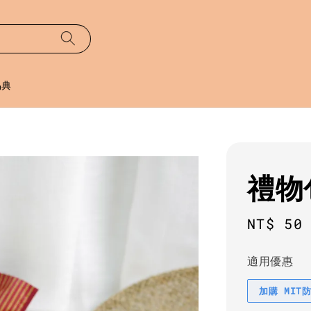
易典
禮物
Regula
NT$ 50
price
適用優惠
加購 MIT