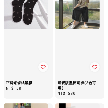
正韓蝴蝶結黑襪
可愛版型棉寬褲(3色可
選)
Regular
NT$ 50
Regular
NT$ 580
price
price
優惠