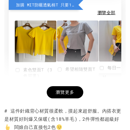
加購 MIT防曬透氣棉T 只要190元
瀏覽全部
每日一笑雙
希望相隨雙面T
素色雙面T (3
色可選)
-
NT$ 190
瀏覽更多
NT$ 450
-
+
-
+
NT$ 190
NT$ 190
NT$ 450
NT$ 450
# 這件針織背心材質很柔軟，摸起來超舒服。內搭衣更
是材質好到爆又保暖(含18%羊毛)，2件彈性都超級好
加入購物車
闆娘自己直接包2色