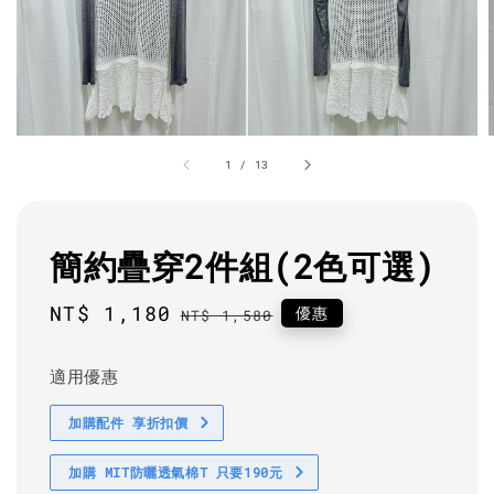
1
/
13
簡約疊穿2件組(2色可選)
Sale
NT$ 1,180
Regular
優惠
NT$ 1,580
price
price
適用優惠
加購配件 享折扣價
加購 MIT防曬透氣棉T 只要190元