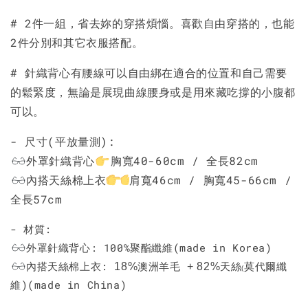
# 2件一組，省去妳的穿搭煩惱。喜歡自由穿搭的，也能
2件分別和其它衣服搭配。
# 針織背心有腰線可以自由綁在適合的位置和自己需要
的鬆緊度，無論是展現曲線腰身或是用來藏吃撐的小腹都
可以。
- 尺寸(平放量測):
外罩針織背心
胸寬40-60cm / 全長82cm
內搭天絲棉上衣
肩寬46cm / 胸寬45-66cm /
全長57cm
- 材質:
外罩針織背心:
100%聚酯纖維(made in Korea)
內搭天絲棉上衣:
澳洲羊毛
天絲
莫代爾纖
18%
+ 82%
(
維)(made in China)