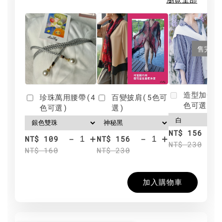
售完
造型加分肩
珍珠萬用腰帶(4
百變披肩(5色可
色可選)
色可選)
選)
NT$ 156
-
+
-
+
NT$ 109
NT$ 156
NT$ 230
NT$ 160
NT$ 230
加入購物車