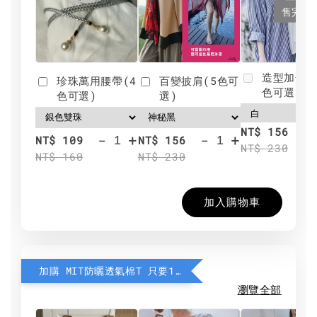
售完
造型加分肩
珍珠萬用腰帶(4
百變披肩(5色可
色可選)
色可選)
選)
NT$ 156
-
+
-
+
NT$ 109
NT$ 156
NT$ 230
NT$ 160
NT$ 230
加入購物車
加購 MIT防曬透氣棉T 只要190元
瀏覽全部