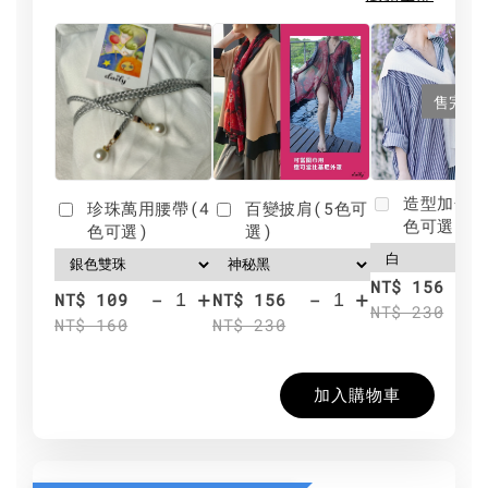
售完
造型加分肩
珍珠萬用腰帶(4
百變披肩(5色可
色可選)
色可選)
選)
NT$ 156
-
+
-
+
NT$ 109
NT$ 156
NT$ 230
NT$ 160
NT$ 230
加入購物車