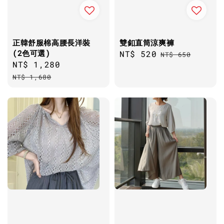
正韓舒服棉高腰長洋裝
雙釦直筒涼爽褲
(2色可選)
Sale
NT$ 520
Regular
NT$ 650
Sale
NT$ 1,280
Regular
price
price
price
price
NT$ 1,680