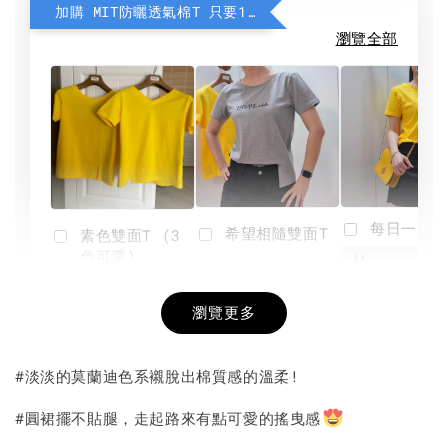
加購 MIT防曬透氣棉T 只要190元
瀏覽全部
每日一笑雙
希望相隨雙面T
素色雙面T (3
色可選)
-
NT$ 190
瀏覽更多
NT$ 450
-
+
-
+
NT$ 190
NT$ 190
NT$ 450
NT$ 450
#淡淡的莫蘭迪色系襯脫出棉質感的溫柔!
加入購物車
#圓裙擺不貼腿，走起路來有點可愛的搖曳感