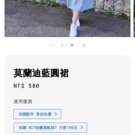
1
/
10
莫蘭迪藍圓裙
Regular
NT$ 580
price
適用優惠
加購配件 享折扣價
加購 MIT防曬透氣棉T 只要190元