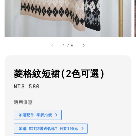
1
/
6
菱格紋短裙(2色可選)
Regular
NT$ 580
price
適用優惠
加購配件 享折扣價
加購 MIT防曬透氣棉T 只要190元