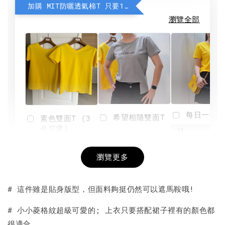
加購 MIT防曬透氣棉T 只要190元
瀏覽全部
每日一笑雙
希望相隨雙面T
素色雙面T (3
色可選)
-
NT$ 190
瀏覽更多
NT$ 450
-
+
-
+
NT$ 190
NT$ 190
NT$ 450
NT$ 450
# 這件雖是貼身版型，但面料夠挺仍然可以遮馬鞍哦!
加入購物車
# 小小菱格紋超級可愛的; 上衣只要搭配裙子裡有的顏色都
很適合。