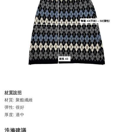
材質說明
材質: 聚酯纖維
彈性: 很好
厚度: 適中
洗滌建議