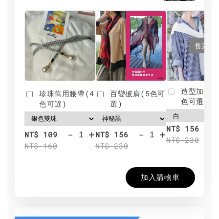
售完
造型加分肩
珍珠萬用腰帶(4
百變披肩(5色可
色可選)
色可選)
選)
NT$ 156
-
+
-
+
NT$ 109
NT$ 156
NT$ 230
NT$ 160
NT$ 230
加入購物車