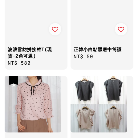
波浪雪紡拼接棉T(現
正韓小白點黑底中筒襪
貨-2色可選)
Regular
NT$ 50
Regular
NT$ 580
price
price
優惠