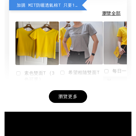
加購 MIT防曬透氣棉T 只要190元
瀏覽全部
每日一笑雙
希望相隨雙面T
素色雙面T (3
色可選)
-
NT$ 190
瀏覽更多
NT$ 450
-
+
-
+
NT$ 190
NT$ 190
NT$ 450
NT$ 450
加入購物車