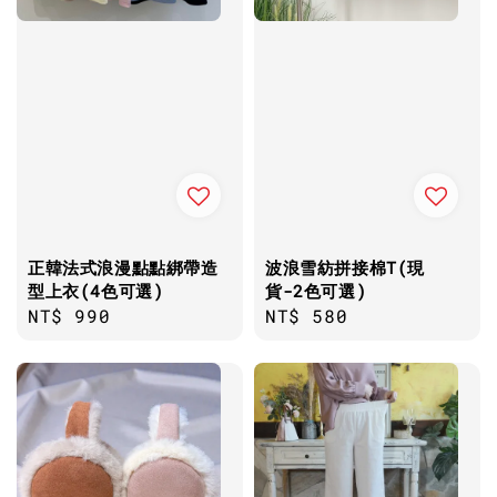
正韓法式浪漫點點綁帶造
波浪雪紡拼接棉T(現
型上衣(4色可選)
貨-2色可選)
Regular
NT$ 990
Regular
NT$ 580
price
price