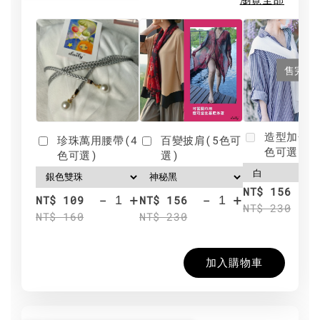
售完
造型加分肩
珍珠萬用腰帶(4
百變披肩(5色可
色可選)
色可選)
選)
NT$ 156
-
+
-
+
NT$ 109
NT$ 156
NT$ 230
NT$ 160
NT$ 230
加入購物車