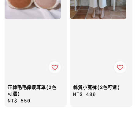
正韓毛毛保暖耳罩(2色
棉質小寬褲(2色可選)
可選)
Regular
NT$ 480
Regular
NT$ 550
price
price