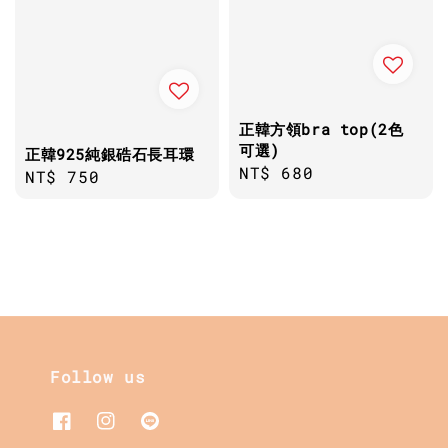
正韓方領bra top(2色
可選)
正韓925純銀硞石長耳環
Regular
NT$ 680
Regular
NT$ 750
price
price
Follow us