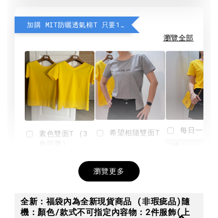
加購 MIT防曬透氣棉T 只要190元
瀏覽全部
每日一笑雙
希望相隨雙面T
素色雙面T (3
色可選)
-
NT$ 190
瀏覽更多
NT$ 450
-
+
-
+
NT$ 190
NT$ 190
NT$ 450
NT$ 450
全新：福袋內為全新現貨商品 (非瑕疵品)隨
機：顏色/款式不可指定內容物：2件服飾(上
加入購物車