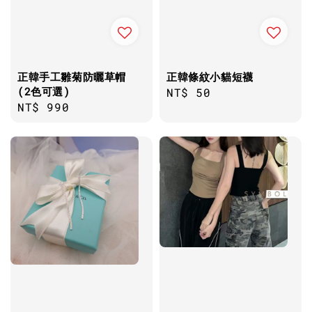
正韓手工雛菊防曬草帽
正韓條紋小貓短襪
(2色可選)
Regular
NT$ 50
Regular
NT$ 990
price
price