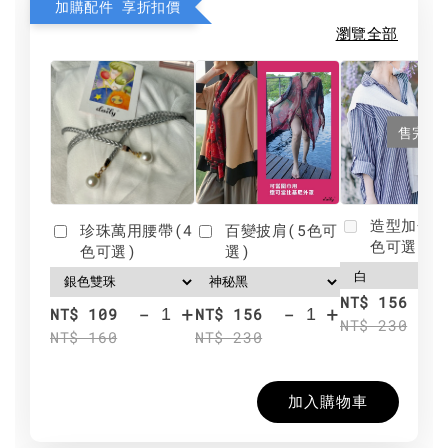
加購配件 享折扣價
瀏覽全部
售完
造型加分肩
珍珠萬用腰帶(4
百變披肩(5色可
色可選)
色可選)
選)
NT$ 156
-
+
-
+
NT$ 109
NT$ 156
NT$ 230
NT$ 160
NT$ 230
加入購物車