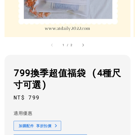
1
/
2
799換季超值福袋 (4種尺
寸可選)
Regular
NT$ 799
price
適用優惠
加購配件 享折扣價