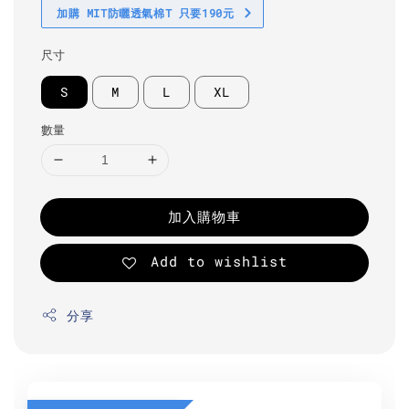
加購 MIT防曬透氣棉T 只要190元
尺寸
S
M
L
XL
數量
加入購物車
Add to wishlist
分享