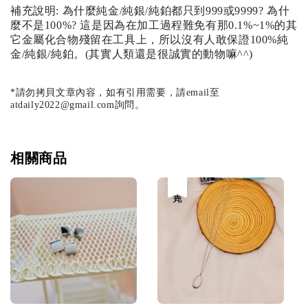
補充說明: 為什麼純金/純銀/純鉑都只到999或9999? 為什
麼不是100%? 這是因為在加工過程難免有那0.1%~1%的其
它金屬化合物殘留在工具上，所以沒有人敢保證100%純
金/純銀/純鉑。(其實人類還是很誠實的動物嘛^^)
*請勿拷貝文章內容，如有引用需要，請email至
atdaily2022@gmail.com詢問。
相關商品
售完