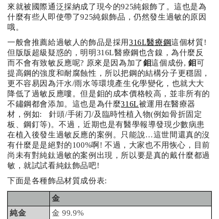
來就被國際通泛採納成了現今的925純銀飾了。這也是為
什麼有些人即使帶了925純銀飾品，仍然發生過敏的原因
哦。
一般會推薦給過敏人的飾品是採用
316L醫療鋼
這個材質!
但版版超級疑惑的，明明316L醫療鋼也含鎳，為什麼反
而不會有致敏反應呢? 原來是因為加了
鉬
這個成份,
鉬
可
提高鋼的強度和耐腐蝕性，所以把鋼的結構分子更穩固，
更不容易因為汗水/雨水等環境產生化學變化，也就大大
降低了過敏反應嘍。但是鉬的成本價格較高，並非所有的
不鏽鋼都會添加。這也是為什麼
316L
被運用在醫療器
材，例如: 針頭/手術刀/及臨時性植入物(例如骨折固定
板、鋼釘等)。不過，近期也是有醫學報導發現少數病患
在植入後發生過敏反應的案例。只能說…這世間還真的沒
有什麼是是絕對的100%啊! 不過，大家也不用恢心，目前
尚未有對純鈦過敏的案例出現，所以要是真的戴什麼都過
敏，就試試看純鈦飾品吧!
下面是各種飾品材質成份表:
金
純金
金 99.9%