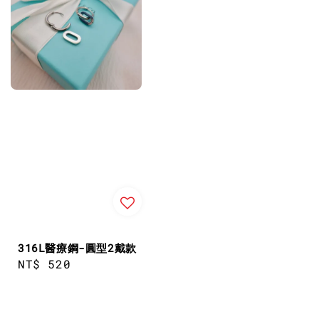
316L醫療鋼-圓型2戴款
Regular
NT$ 520
price