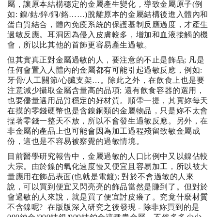
屬，讓原本結構穩定的金屬產生變化，導致金屬原子(例
如: 鎳/鈷/鋅/銅/鉻……)脫離原本的金屬結構後進入體內和
蛋白質結合，體內免疫系統的保護基制反應過度，才產生
過敏反應。耳洞因為侵入皮膚較多，增加和血液接觸的機
會，所以比其他的首飾更容易產生過敏。
但其實真正對金屬過敏的人，要注意的不止是飾品; 凡是
任何會置入人體內的金屬都有可能引起過敏反應，例如:
牙骨/人工關節/心臟支架…。除此之外，在飲食上也是要
注意減少攝取金屬含量高的品項; 還有飲食容器的選用，
也要儘量選用品質穩定的好材質。順帶一提，其實妳每天
在摸的零錢硬幣也是含鎳銅類的金屬物品，只是妳不太會
捏著零錢一整天不放，所以不會發生過敏反應。另外，在
非金屬的產品上也可能會因為加工過程殘留致敏金屬成
份，這也是不容易被察覺的過敏情境。
目前醫學研究報告中，金屬過敏的人口比例中又以鎳佔較
大宗。由於鎳的氧化速度慢又便宜且容易加工，所以被大
量應用在飾品表面(也就是電鍍); 對於不會過敏的人來
說，可以買到便宜又閃亮亮的飾品當然是賺到了。但對於
會過敏的人來說，就是買了便宜討皮癢了。究竟什麼材質
不含鎳呢? 在版版深入研究之後發現 - 除非妳買到的是