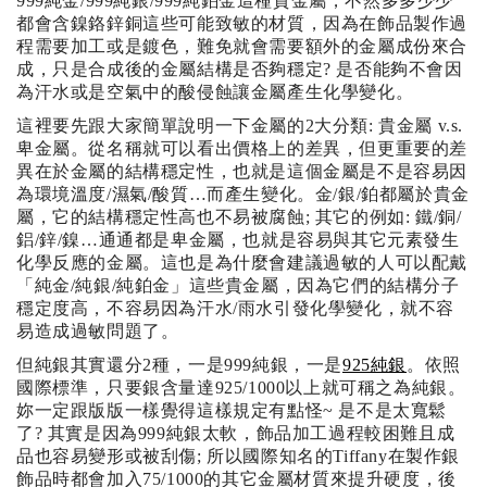
999純金/999純銀/999純鉑金這種貴金屬，不然多多少少
都會含鎳鉻鋅銅這些可能致敏的材質，因為在飾品製作過
程需要加工或是鍍色，難免就會需要額外的金屬成份來合
成，只是合成後的金屬結構是否夠穩定? 是否能夠不會因
為汗水或是空氣中的酸侵蝕讓金屬產生化學變化。
這裡要先跟大家簡單說明一下金屬的2大分類: 貴金屬 v.s.
卑金屬。從名稱就可以看出價格上的差異，但更重要的差
異在於金屬的結構穩定性，也就是這個金屬是不是容易因
為環境溫度/濕氣/酸質…而產生變化。金/銀/鉑都屬於貴金
屬，它的結構穩定性高也不易被腐蝕; 其它的例如: 鐵/銅/
鋁/鋅/鎳…通通都是卑金屬，也就是容易與其它元素發生
化學反應的金屬。這也是為什麼會建議過敏的人可以配戴
「純金/純銀/純鉑金」這些貴金屬，因為它們的結構分子
穩定度高，不容易因為汗水/雨水引發化學變化，就不容
易造成過敏問題了。
但純銀其實還分2種，一是999純銀，一是
925純銀
。依照
國際標準，只要銀含量達925/1000以上就可稱之為純銀。
妳一定跟版版一樣覺得這樣規定有點怪~ 是不是太寬鬆
了? 其實是因為999純銀太軟，飾品加工過程較困難且成
品也容易變形或被刮傷; 所以國際知名的Tiffany在製作銀
飾品時都會加入75/1000的其它金屬材質來提升硬度，後