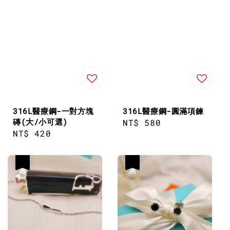
316L醫療鋼-一對方塊
316L醫療鋼-圓滿項鍊
磚(大/小可選)
Regular
NT$ 580
Regular
NT$ 420
price
price
優惠
優惠