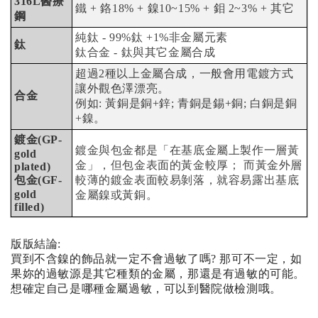
316L醫療
鐵 + 鉻18% + 鎳10~15% + 鉬 2~3% + 其它
鋼
純鈦 - 99%鈦 +1%非金屬元素
鈦
鈦合金 - 鈦與其它金屬合成
超過2種以上金屬合成，一般會用電鍍方式
讓外觀色澤漂亮。
合金
例如: 黃銅是銅+鋅; 青銅是錫+銅; 白銅是銅
+鎳。
鍍金(GP-
鍍金與包金都是「在基底金屬上製作一層黃
gold
金」，但包金表面的黃金較厚； 而黃金外層
plated)
包金(GF-
較薄的鍍金表面較易剝落，就容易露出基底
gold
金屬鎳或黃銅。
filled)
版版結論:
買到不含鎳的飾品就一定不會過敏了嗎? 那可不一定，如
果妳的過敏源是其它種類的金屬，那還是有過敏的可能。
想確定自己是哪種金屬過敏，可以到醫院做檢測哦。