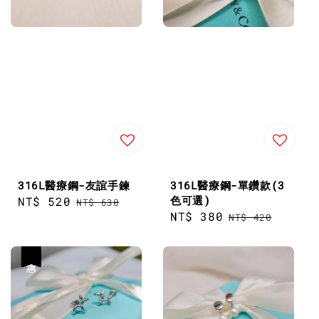
316L醫療鋼-友誼手鍊
316L醫療鋼-單鑽款(3
色可選)
Sale
NT$ 520
Regular
NT$ 630
Sale
NT$ 380
Regular
price
price
NT$ 420
price
price
優惠