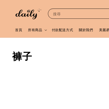
搜尋
首頁
所有商品
付款配送方式
關於我們
美麗
褲子