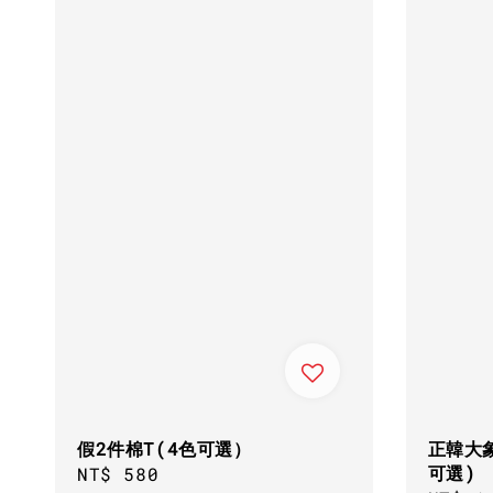
假2件棉T(4色可選）
正韓大
可選)
Regular
NT$ 580