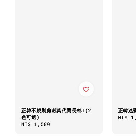
正韓不規則剪裁莫代爾長棉T(2
正韓迷
色可選)
Regul
NT$ 1
Regular
NT$ 1,580
price
price