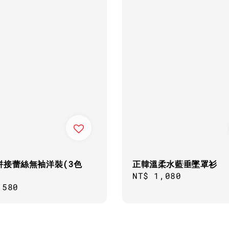
拼接蕾絲無袖洋裝(3色
正韓溫柔水藍垂墜罩衫
Regular
NT$ 1,080
ar
,580
price