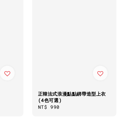
正韓法式浪漫點點綁帶造型上衣
(4色可選)
Regular
NT$ 990
price