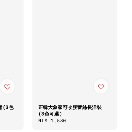
裙(3色
正韓大象家可收腰蕾絲長洋裝
(3色可選)
Regular
NT$ 1,580
price