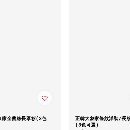
象家全蕾絲長罩衫(3色
正韓大象家條紋洋裝/長
(3色可選)