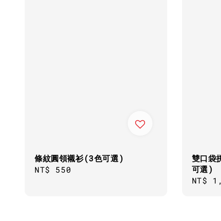
條紋圓領襯衫(3色可選)
雙口袋
可選)
Regular
NT$ 550
Regul
NT$ 1
price
price