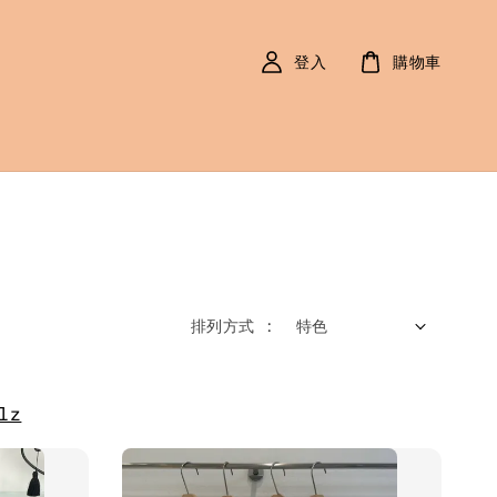
登入
購物車
排列方式 :
lz