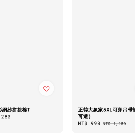
彩網紗拼接棉T
正韓大象家5XL可穿吊帶
可選)
ar
,280
Sale
NT$ 990
Regular
NT$ 1,280
price
price