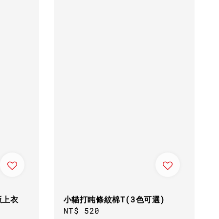
版上衣
小貓打盹條紋棉T(3色可選)
Regular
NT$ 520