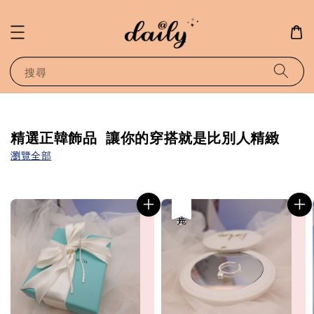
搜尋
精選正韓飾品 讓你的穿搭就是比別人精緻
瀏覽全部
優惠
售完