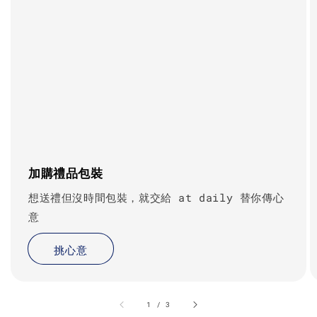
加購禮品包裝
想送禮但沒時間包裝，就交給 at daily 替你傳心
意
挑心意
accessibility.of
1
/
3