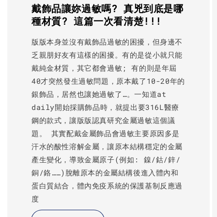
戴飾品讓妳過敏嗎? 真兇到底是哪
種材質? 這篇一次看清楚!!!
版版本身並沒有戴飾品過敏的困擾，但身邊不
乏親朋好友有這樣的困擾。有的是從小就只能
戴純金材質，其它都會過敏; 有的則是年屆
40才突然發生過敏問題，原本戴了10-20年的
銀飾品，居然也讓她過敏了…。一知道at
daily開始採購飾品時，就提出要316L醫療
鋼的款式，讓版版認真研究金屬過敏這個議
題。 其實配戴金屬飾品會過敏主要原因多是
汗水的酸性溶解金屬，讓原本結構穩定的金屬
產生變化，導致金屬原子(例如: 鎳/鈷/鋅/
銅/鉻……)脫離原本的金屬結構後進入體內和
蛋白質結合，體內免疫系統的保護基制反應過
度