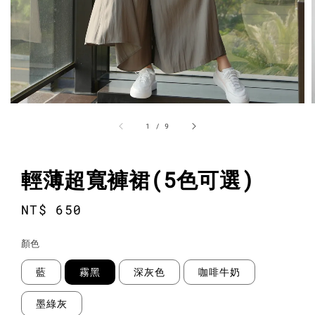
1
/
9
輕薄超寬褲裙(5色可選)
Regular
NT$ 650
price
顏色
藍
霧黑
深灰色
咖啡牛奶
墨綠灰