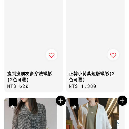
瘦到沒朋友多穿法襯衫
正韓小荷葉短版襯衫(2
(2色可選)
色可選)
Regular
NT$ 620
Regular
NT$ 1,380
price
price
優惠
優惠