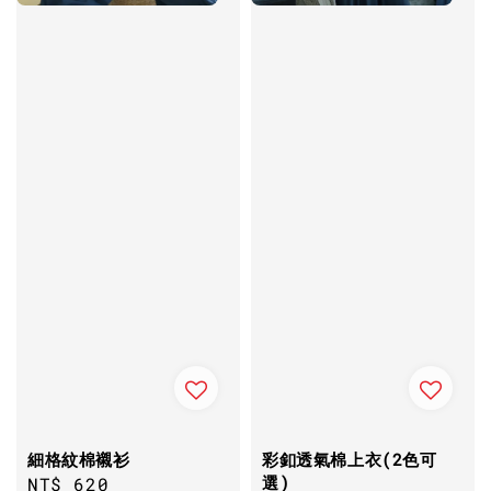
細格紋棉襯衫
彩釦透氣棉上衣(2色可
選)
Regular
NT$ 620