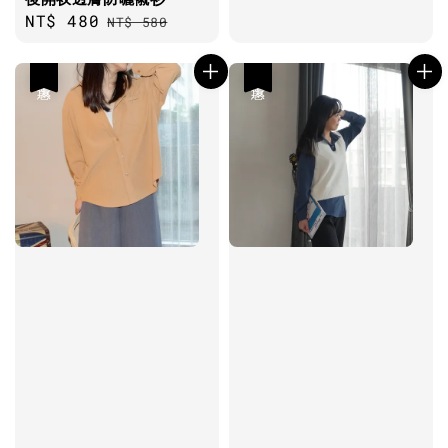
Sale
NT$ 480
Regular
NT$ 580
price
price
優惠
優惠