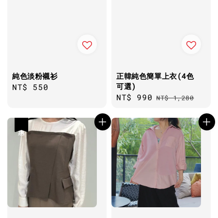
純色淡粉襯衫
正韓純色簡單上衣(4色
可選)
Regular
NT$ 550
Sale
NT$ 990
Regular
price
NT$ 1,280
price
price
優惠