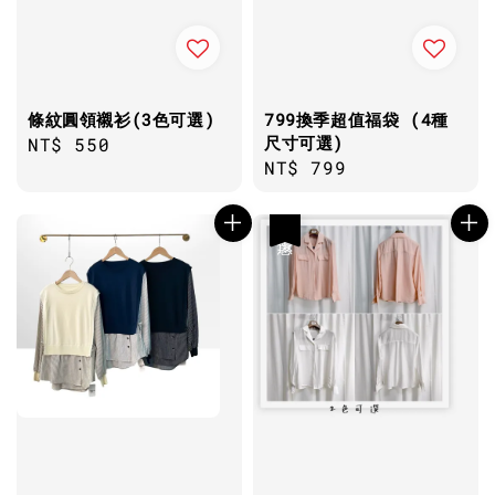
條紋圓領襯衫(3色可選)
799換季超值福袋 (4種
尺寸可選)
Regular
NT$ 550
Regular
NT$ 799
price
price
優惠