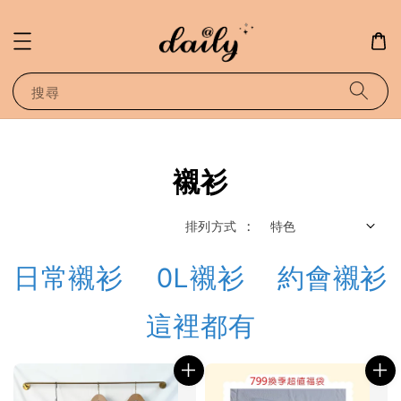
搜尋
襯衫
排列方式 :
日常襯衫 OL襯衫 約會襯衫
這裡都有