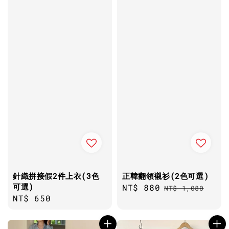
針織拼接假2件上衣(3色
正韓翻領襯衫(2色可選)
可選)
Sale
NT$ 880
Regular
NT$ 1,080
Regular
NT$ 650
price
price
price