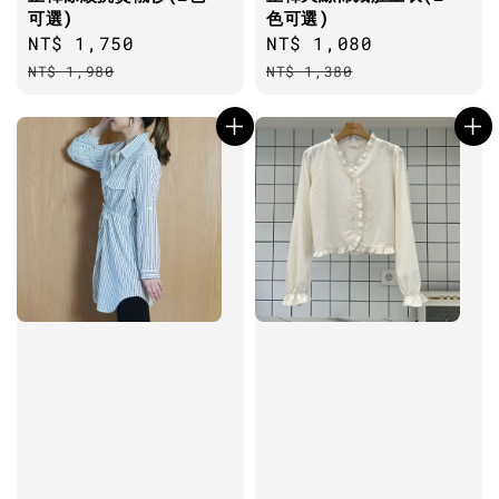
可選)
色可選)
Sale
NT$ 1,750
Regular
Sale
NT$ 1,080
Regular
price
price
price
price
NT$ 1,980
NT$ 1,380