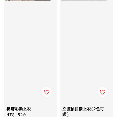
棉麻彩染上衣
立體袖拼接上衣(2色可
選)
Regular
NT$ 520