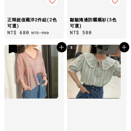
正韓超值襯洋2件組(2色
皺皺捲邊防曬襯衫(3色
可選)
可選)
Sale
NT$ 680
Regular
Regular
NT$ 580
NT$ 980
price
price
price
優惠