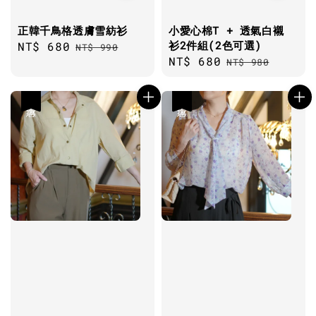
正韓千鳥格透膚雪紡衫
小愛心棉T + 透氣白襯
衫2件組(2色可選)
Sale
NT$ 680
Regular
NT$ 990
Sale
NT$ 680
Regular
price
price
NT$ 980
price
price
優惠
優惠