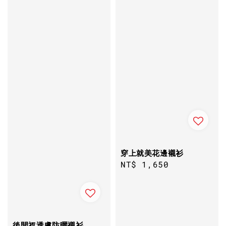
穿上就美花邊襯衫
Regular
NT$ 1,650
price
後開衩透膚防曬襯衫