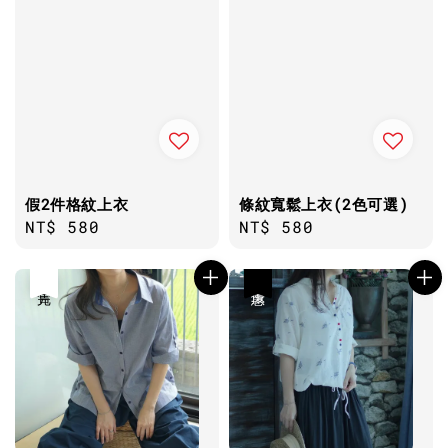
假2件格紋上衣
條紋寬鬆上衣(2色可選)
Regular
NT$ 580
Regular
NT$ 580
price
price
售完
優惠