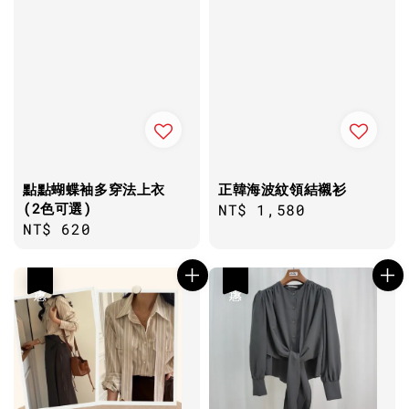
點點蝴蝶袖多穿法上衣
正韓海波紋領結襯衫
(2色可選)
Regular
NT$ 1,580
Regular
NT$ 620
price
price
優惠
優惠