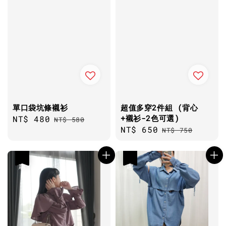
單口袋坑條襯衫
超值多穿2件組 (背心
+襯衫-2色可選)
Sale
NT$ 480
Regular
NT$ 580
Sale
NT$ 650
Regular
price
price
NT$ 750
price
price
優惠
優惠