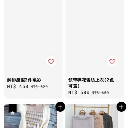
帥帥感假2件襯衫
領帶碎花雪紡上衣(2色
可選)
Sale
NT$ 450
Regular
NT$ 620
Sale
NT$ 580
Regular
price
price
NT$ 650
price
price
優惠