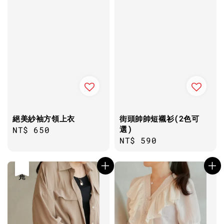
絕美紗袖方領上衣
街頭帥帥短襯衫(2色可
選)
Regular
NT$ 650
Regular
NT$ 590
price
price
售完