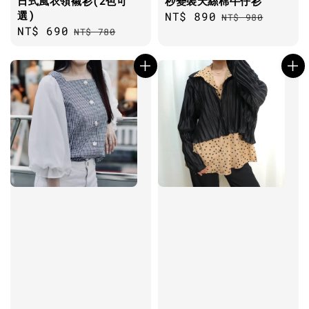
日式風衣領襯衫(2色可
秒變裝天絲棉牛仔衫
選)
Sale
NT$ 890
Regular
NT$ 980
Sale
NT$ 690
Regular
NT$ 780
price
price
price
price