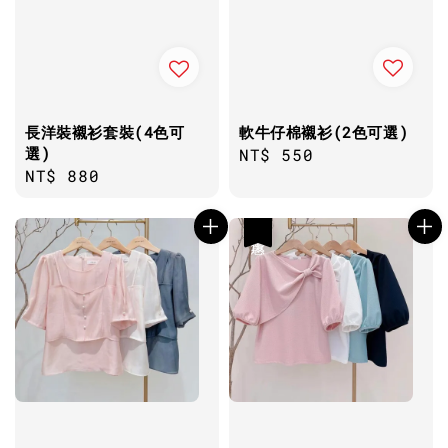
軟牛仔棉襯衫(2色可選)
長洋裝襯衫套裝(4色可
選)
Regular
NT$ 550
Regular
NT$ 880
price
price
優惠