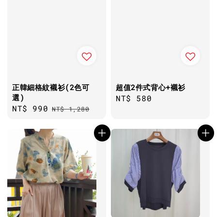
正韓細格紋襯衫(2色可
超值2件式背心+襯衫
選)
Regular
NT$ 580
Sale
NT$ 990
Regular
NT$ 1,280
price
price
price