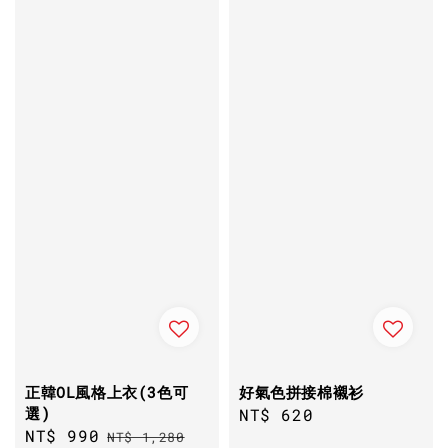
正韓OL風格上衣(3色可
好氣色拼接棉襯衫
選)
Regular
NT$ 620
Sale
NT$ 990
Regular
NT$ 1,280
price