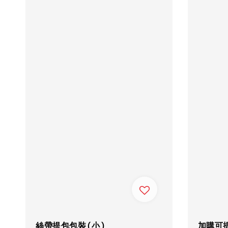
絲帶提包包裝(小)
加購可