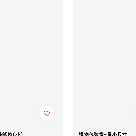
提紙袋(小)
禮物包裝袋-最小尺寸