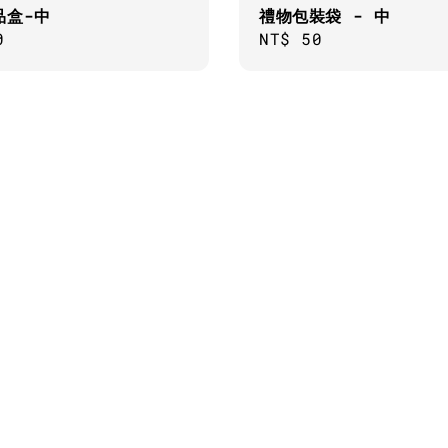
品盒-中
禮物包裝袋 - 中
ar
0
Regular
NT$ 50
price