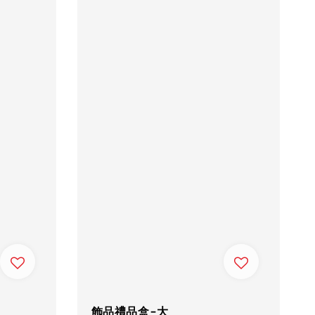
飾品禮品盒-大