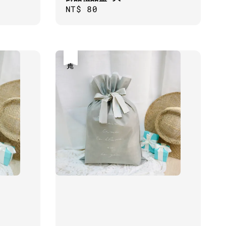
Regular
NT$ 80
price
售完