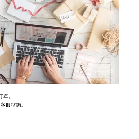
訂單。
e客服
諮詢。