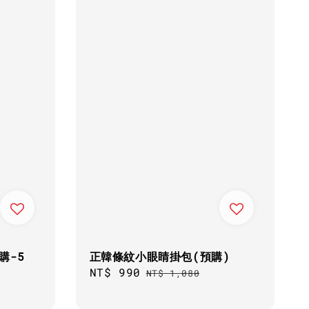
購-5
正韓條紋小眼睛掛包(預購)
Sale
NT$ 990
Regular
NT$ 1,080
price
price