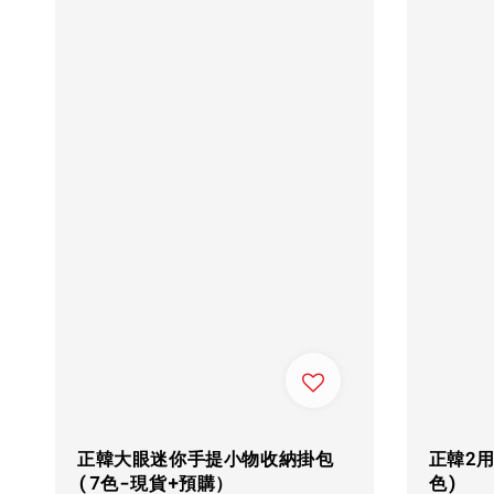
正韓大眼迷你手提小物收納掛包
正韓2
(7色-現貨+預購）
色)