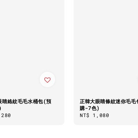
眼睛絡紋毛毛水桶包(預
正韓大眼睛條紋迷你毛毛
)
購-7色)
ar
,280
Regular
NT$ 1,080
price