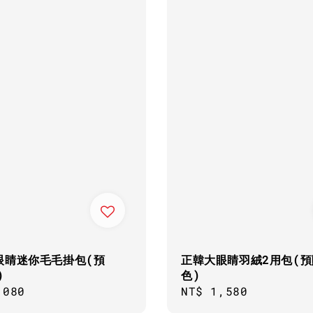
眼睛迷你毛毛掛包(預
正韓大眼睛羽絨2用包(預
)
色)
ar
,080
Regular
NT$ 1,580
price