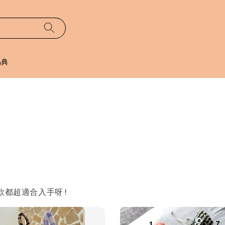
易典
款都超適合入手呀!