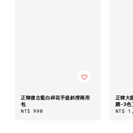
正韓復古藍白碎花手提斜揹兩用
正韓大
包
購-3色
Regular
NT$ 990
Regul
NT$ 1
price
price