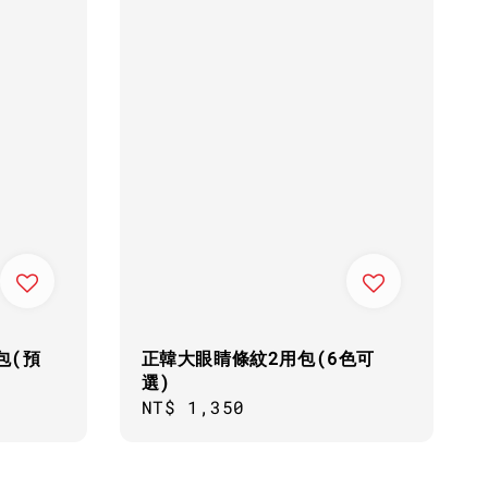
包(預
正韓大眼睛條紋2用包(6色可
選)
Regular
NT$ 1,350
price