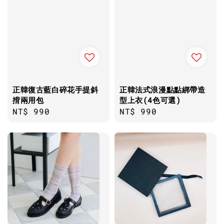
正韓復古藍白碎花手提斜
正韓法式浪漫點點綁帶造
揹兩用包
型上衣(4色可選)
Regular
NT$ 990
Regular
NT$ 990
price
price