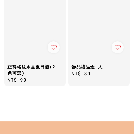
正韓格紋水晶夏日襪(2
飾品禮品盒-大
色可選)
Regular
NT$ 80
Regular
NT$ 90
price
price