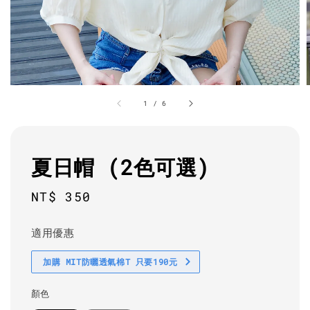
1
/
6
夏日帽 (2色可選)
Regular
NT$ 350
price
適用優惠
加購 MIT防曬透氣棉T 只要190元
顏色