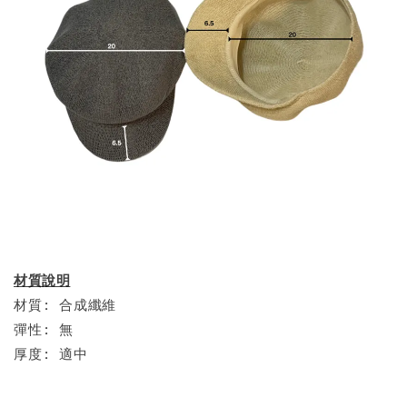
材質說明
材質: 合成纖維
彈性: 無
厚度: 適中