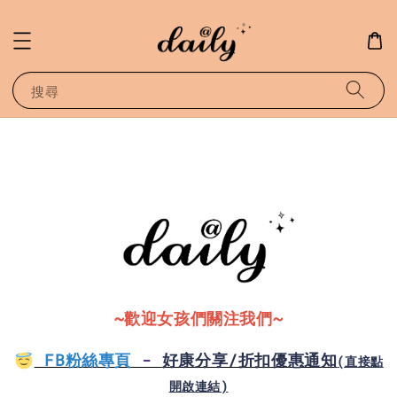
搜尋
~歡迎女孩們關注我們~
FB粉絲專頁
-
好康分享/折扣優惠通知
(直接點
開啟連結)