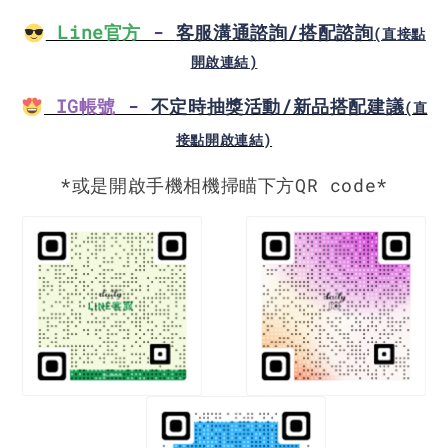
Line官方
-
客服溝通諮詢/搭配諮詢
(直接點
開啟連結)
IG帳號
-
不定時抽獎活動
/新品搭配建議
(直
接點開啟連結)
*或是開啟手機相機掃瞄下方QR code*