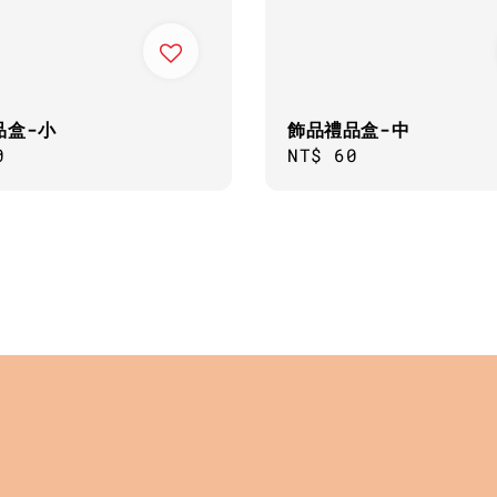
品盒-小
飾品禮品盒-中
ar
0
Regular
NT$ 60
price