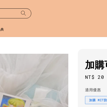
易典
加購
Regula
NT$ 20
price
適用優惠
加購 MIT