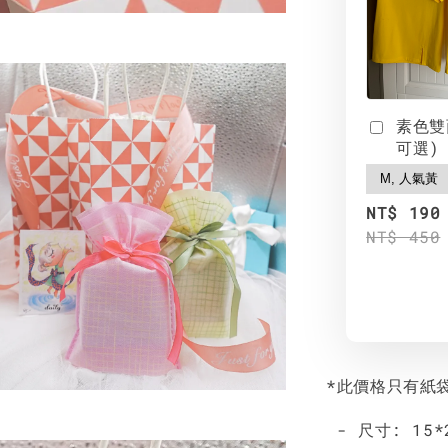
素色雙
可選)
NT$ 190
NT$ 450
*此價格只有紙
- 尺寸: 15*2