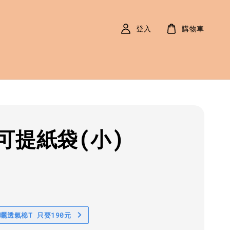
登入
購物車
可提紙袋(小)
r
防曬透氣棉T 只要190元