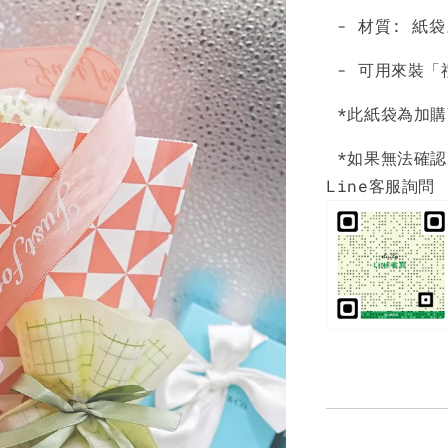
- 材質: 紙袋
- 可用來裝「禮
*此紙袋為加購
*如果無法確認
Line客服詢問