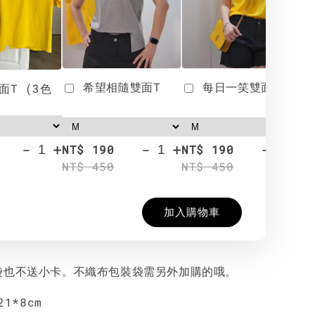
希望相隨雙面T
每日一笑雙面T
面T (3色
-
+
-
+
-
+
NT$ 190
NT$ 190
N
NT$ 450
NT$ 450
N
加入購物車
袋也不送小卡。不織布包裝袋需另外加購的哦。
1*8cm