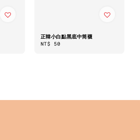
正韓小白點黑底中筒襪
Regular
NT$ 50
price