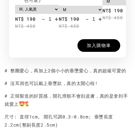
-
NT$ 190
NT$ 450
-
+
-
+
NT$ 190
NT$ 190
NT$ 450
NT$ 450
加入購物車
# 整圈愛心，再加上2個小小的垂墜愛心，真的超級可愛的
# 沒耳洞也可以戴上垂墜款，真的太開心啦!
# 正韓製造的好質感，開孔滑順不會刮皮膚，真的是拿到手
就愛上
尺寸: 直徑1cm, 開孔可調0.3-0.8cm; 垂墜長度
2.2cm(整副長度2.5cm)