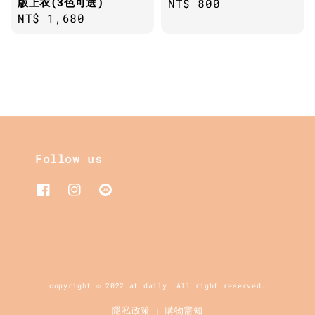
版上衣(3色可選)
Regular
NT$ 800
Regular
NT$ 1,680
price
price
Follow us
copyright © 2022 at daily. All right reserved.
隱私政策
購物需知
|