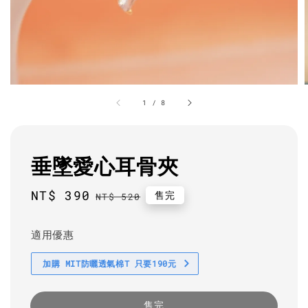
1
/
8
垂墜愛心耳骨夾
Sale
NT$ 390
Regular
售完
NT$ 520
price
price
適用優惠
加購 MIT防曬透氣棉T 只要190元
售完