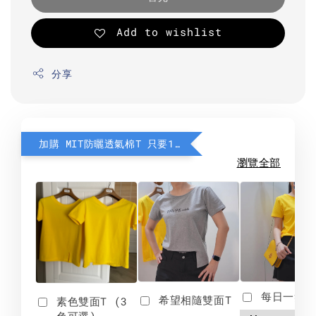
Add to wishlist
分享
加購 MIT防曬透氣棉T 只要190元
瀏覽全部
每日一笑雙
希望相隨雙面T
素色雙面T (3
色可選)