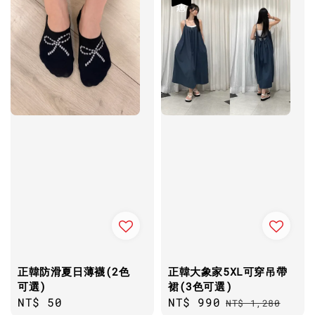
正韓防滑夏日薄襪(2色
正韓大象家5XL可穿吊帶
可選)
裙(3色可選)
Regular
NT$ 50
Sale
NT$ 990
Regular
NT$ 1,280