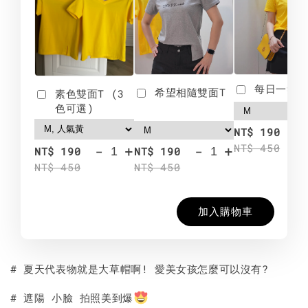
每日一笑雙
希望相隨雙面T
素色雙面T (3
色可選)
-
NT$ 190
NT$ 450
-
+
-
+
NT$ 190
NT$ 190
NT$ 450
NT$ 450
加入購物車
# 夏天代表物就是大草帽啊! 愛美女孩怎麼可以沒有?
# 遮陽 小臉 拍照美到爆