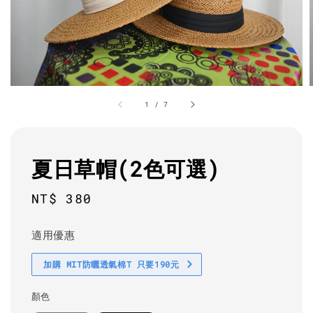
1
/
7
夏日草帽(2色可選)
Regular
NT$ 380
price
適用優惠
加購 MIT防曬透氣棉T 只要190元
顏色