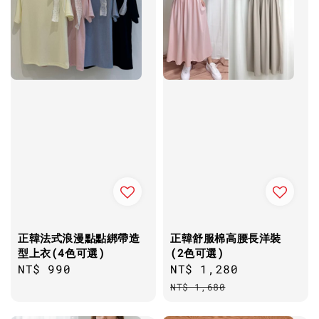
正韓法式浪漫點點綁帶造
正韓舒服棉高腰長洋裝
型上衣(4色可選)
(2色可選)
Regular
NT$ 990
Sale
NT$ 1,280
Regular
price
price
price
NT$ 1,680