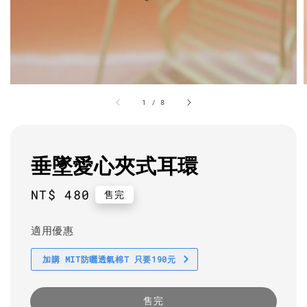
1
/
8
垂墜愛心夾式耳環
Regular
NT$ 480
售完
price
適用優惠
加購 MIT防曬透氣棉T 只要190元
售完