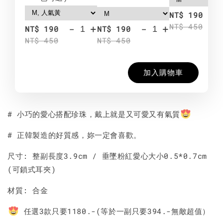
-
NT$ 190
NT$ 450
-
+
-
+
NT$ 190
NT$ 190
NT$ 450
NT$ 450
加入購物車
# 小巧的愛心搭配珍珠，戴上就是又可愛又有氣質
# 正韓製造的好質感，妳一定會喜歡。
尺寸: 整副長度3.9cm / 垂墜粉紅愛心大小0.5*0.7cm
(可鎖式耳夾)
材質: 合金
任選3款只要1180.-(等於一副只要394.-無敵超值）