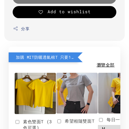
Add to wishlist
分享
加購 MIT防曬透氣棉T 只要190元
瀏覽全部
每日一笑雙
希望相隨雙面T
素色雙面T (3
色可選)