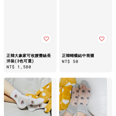
正韓大象家可收腰蕾絲長
正韓蝴蝶結中筒襪
洋裝(3色可選)
Regular
NT$ 50
Regular
NT$ 1,580
price
price