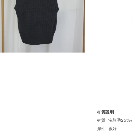
材質說明
材質: 浣熊毛25%
彈性: 很好