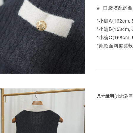
# 口袋搭配的
*小編A(162cm,
*小編B(158cm, 
*小編C(158cm,
*此款面料偏柔
尺寸說明
(此款為單