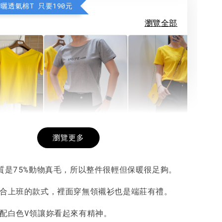
防曬透氣棉T 只要190元
瀏覽全部
希望相隨雙面T
每日一笑雙面T
面T (3色
瀏覽更多
材質是75%動物真毛，所以整件很輕但保暖很足夠。
-
+
-
+
-
+
NT$ 190
NT$ 190
N
NT$ 450
NT$ 450
N
適合上班的款式，裡面穿無領襯衫也是端莊有禮。
搭配白色V領讓妳看起來有精神。
加入購物車