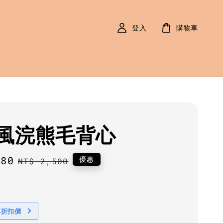
登入
購物車
風浣熊毛背心
880
Regular
優惠
NT$ 2,500
price
享折扣價