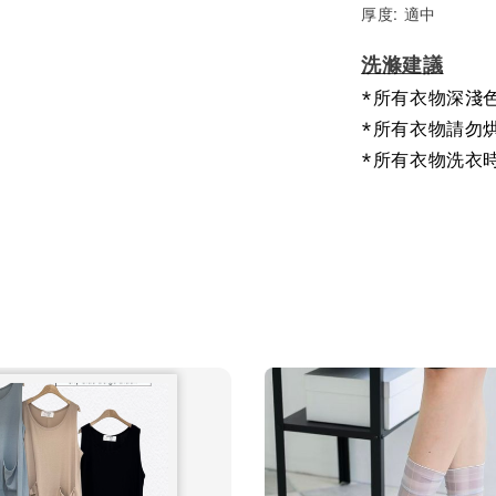
厚度: 適中
洗滌建議
*所有衣物深淺
*所有衣物請勿
*所有衣物洗衣