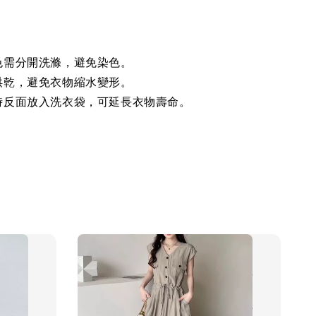
色需分開洗滌，避免染色。
烘乾，避免衣物縮水變形。
時反面放入洗衣袋，可延長衣物壽命。