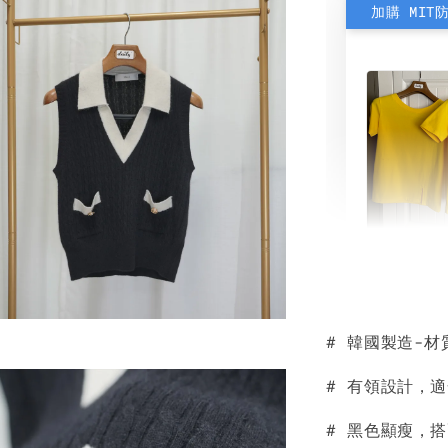
加購 MIT
素色雙
可選)
# 韓國製造-
NT$ 190
NT$ 450
# 有領設計，
# 黑色顯瘦，