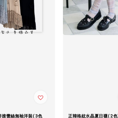
拼接蕾絲無袖洋裝(3色
正韓格紋水晶夏日襪(2色