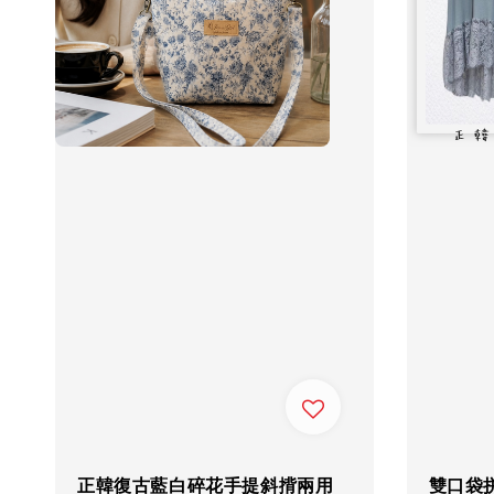
正韓復古藍白碎花手提斜揹兩用
雙口袋