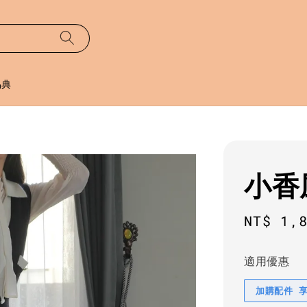
易典
小香
Sale
NT$ 1,
price
適用優惠
加購配件 