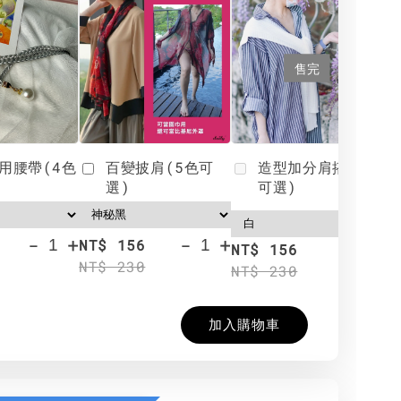
售完
用腰帶(4色
百變披肩(5色可
造型加分肩搭(4色
選)
可選)
-
+
-
+
NT$ 156
N
NT$ 156
NT$ 230
N
NT$ 230
加入購物車