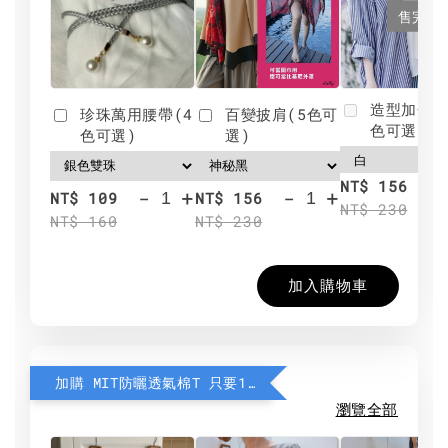
售完
造型加分肩
珍珠萬用腰帶(4
百變披肩(5色可
色可選)
色可選)
選)
NT$ 156
-
+
-
+
NT$ 109
NT$ 156
NT$ 230
NT$ 160
NT$ 230
加入購物車
加購 MIT防曬透氣棉T 只要190元
瀏覽全部