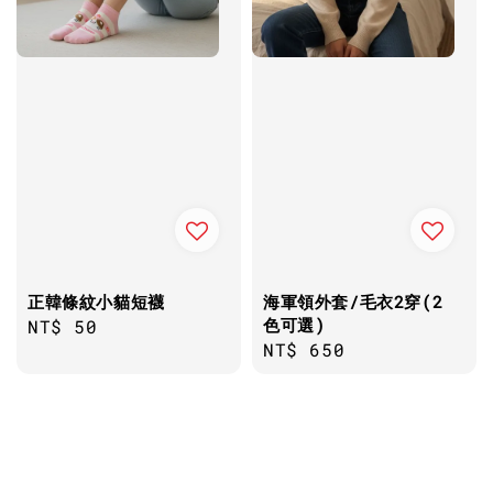
正韓條紋小貓短襪
海軍領外套/毛衣2穿(2
色可選)
Regular
NT$ 50
Regular
NT$ 650
price
price