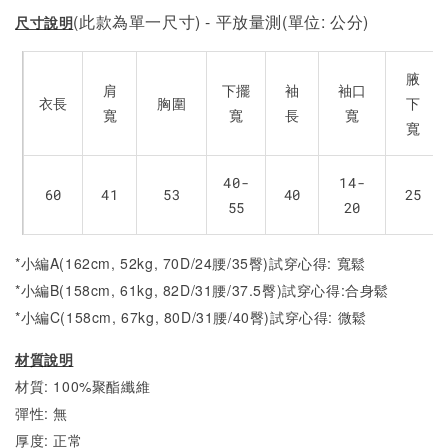
(此款為單一尺寸) - 平放量測(單位: 公分)
尺寸說明
腋
肩
下擺
袖
袖口
衣長
胸圍
下
寬
寬
長
寬
寬
40-
14-
60
41
53
40
25
55
20
*小編A(162cm, 52kg, 70D/24腰/35臀)試穿心得: 寬鬆
*小編B(158cm, 61kg, 82D/31腰/37.5臀)試穿心得:合身
鬆
*小編C(158cm, 67kg, 80D/31腰/40臀)試穿心得:
微
鬆
材質說明
材質: 100%聚酯纖維
彈性: 無
厚度: 正常