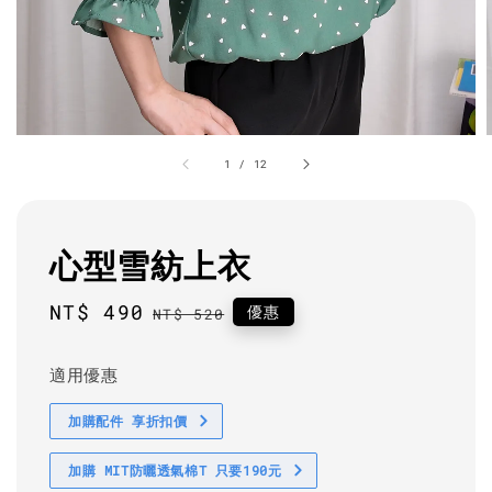
1
/
12
心型雪紡上衣
Sale
NT$ 490
Regular
優惠
NT$ 520
price
price
適用優惠
加購配件 享折扣價
加購 MIT防曬透氣棉T 只要190元