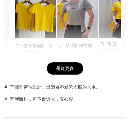
每日一笑雙
希望相隨雙面T
素色雙面T (3
色可選)
-
NT$ 190
瀏覽更多
NT$ 450
-
+
-
+
NT$ 190
NT$ 190
NT$ 450
NT$ 450
# 下擺有彈性設計，最適合不愛紮衣服的水水。
加入購物車
# 單層面料，但不會透光，安心穿。