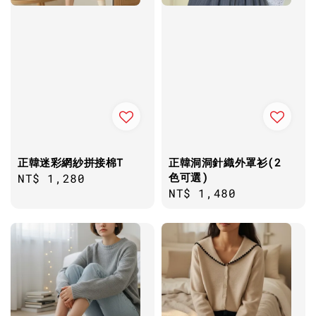
正韓迷彩網紗拼接棉T
正韓洞洞針織外罩衫(2
色可選)
Regular
NT$ 1,280
Regular
NT$ 1,480
price
price