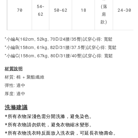
54-
(落
70
50-62
18
24-30
62
肩
款)
*小編A(162cm, 52kg, 70D/24腰/35臀)試穿心得: 寬鬆
*小編B(158cm, 61kg, 82D/31腰/37.5臀)試穿心得:
寬
鬆
*小編C(158cm, 67kg, 80D/31腰/40臀)試穿心得:
寬
鬆
材質說明
材質: 棉 + 聚酯纖維
彈性: 適中
厚度: 適中
洗滌建議
*所有衣物深淺色需分開洗滌，避免染色。
*所有衣物請勿烘乾，避免衣物縮水變形。
*所有衣物洗衣時反面放入洗衣袋，可延長衣物壽命。