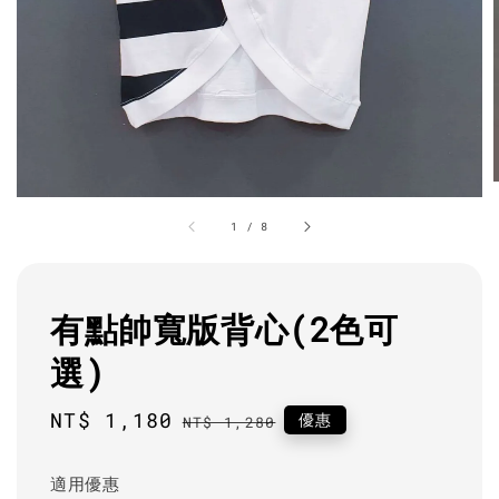
1
/
8
有點帥寬版背心(2色可
選)
Sale
NT$ 1,180
Regular
優惠
NT$ 1,280
price
price
適用優惠