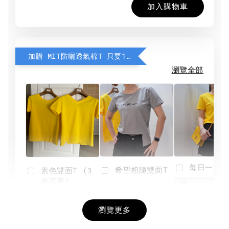
加入購物車
加購 MIT防曬透氣棉T 只要190元
瀏覽全部
每日一笑雙
希望相隨雙面T
素色雙面T (3
色可選)
-
NT$ 190
瀏覽更多
NT$ 450
-
+
-
+
NT$ 190
NT$ 190
NT$ 450
NT$ 450