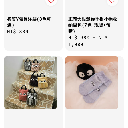
棉質V領長洋裝(3色可
正韓大眼迷你手提小物收
選)
納掛包(7色-現貨+預
購）
Regular
NT$ 880
Regular
NT$ 980
-
NT$
price
price
1,080