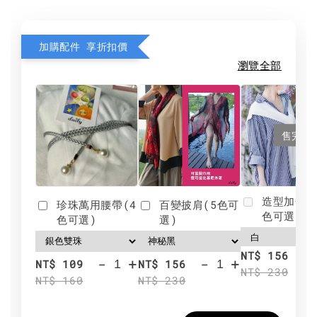
加購配件 享折扣價
瀏覽全部
售完
造型加分肩
珍珠萬用腰帶(4
百變披肩(5色可
色可選)
色可選)
選)
NT$ 156
-
+
-
+
NT$ 109
NT$ 156
NT$ 230
NT$ 160
NT$ 230