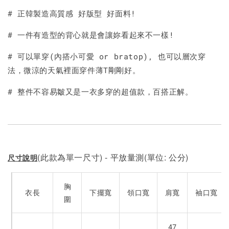
# 正韓製造高質感 好版型 好面料!
加入購物車
# 一件有造型的背心就是會讓妳看起來不一樣!
# 可以單穿(內搭小可愛 or bratop), 也可以層次穿
法，微涼的天氣裡面穿件薄T剛剛好。
# 整件不容易皺又是一衣多穿的超值款，百搭正解。
(此款為單一尺寸) - 平放量測(單位: 公分)
尺寸說明
胸
衣長
下擺寬
領口寬
肩寬
袖口寬
圍
47