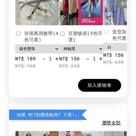
售完
造型加分肩
珍珠萬用腰帶(4
百變披肩(5色可
色可選)
色可選)
選)
NT$ 156
-
+
-
+
NT$ 109
NT$ 156
NT$ 230
NT$ 160
NT$ 230
加入購物車
加購 MIT防曬透氣棉T 只要190元
瀏覽全部