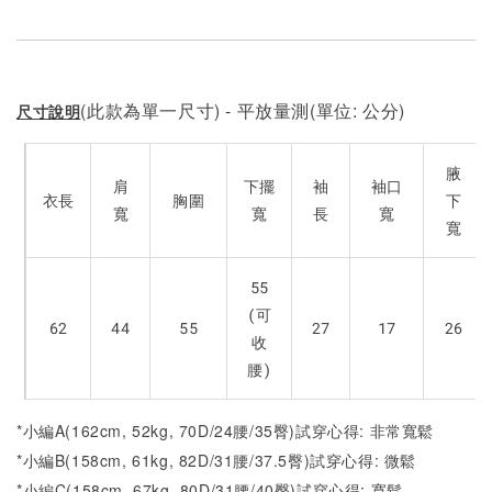
(此款為單一尺寸) - 平放量測(單位: 公分)
尺寸說明
腋
肩
下擺
袖
袖口
衣長
胸圍
下
寬
寬
長
寬
寬
55
(可
62
44
55
27
17
26
收
腰)
*小編A(162cm, 52kg, 70D/24腰/35臀)試穿心得: 非常寬鬆
*小編B(158cm, 61kg, 82D/31腰/37.5臀)試穿心得:
微
鬆
*小編C(158cm, 67kg, 80D/31腰/40臀)試穿心得:
寬
鬆