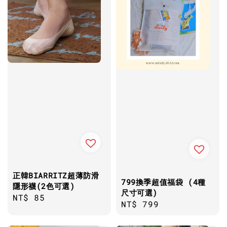
正韓BIARRITZ超薄防滑
799換季超值福袋 (4種
隱形襪(2色可選)
尺寸可選)
Regular
NT$ 85
Regular
NT$ 799
price
price