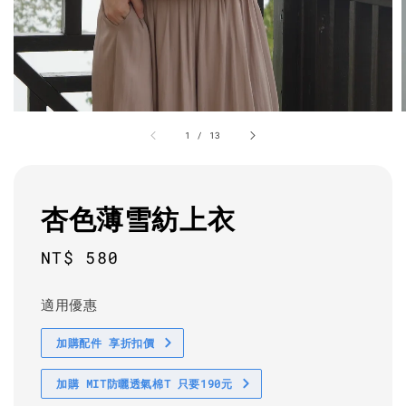
1
/
13
杏色薄雪紡上衣
Regular
NT$ 580
price
適用優惠
加購配件 享折扣價
加購 MIT防曬透氣棉T 只要190元