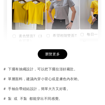
每日一笑雙
希望相隨雙面T
素色雙面T (3
色可選)
-
NT$ 190
瀏覽更多
NT$ 450
-
+
-
+
NT$ 190
NT$ 190
NT$ 450
NT$ 450
# 下擺有抽繩設計，可以把下擺拉澎好藏肚。
加入購物車
# 單層面料，建議內穿小背心或是膚色內衣喲。
# 手袖自帶紐結設計，簡單大方又好看。
# 紮 或 不紮 都能穿出不同感覺。